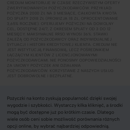
CREDUM MONITORUJE W CZASIE RZECZYWISTYM OFERTY
ZWERYFIKOWANYCH POŻYCZKODAWCÓW. PRZYKŁAD:
POŻYCZKA 2000 ZŁ NA 3 MIESIĄCE, CAŁKOWITA KWOTA
DO SPŁATY 2018 ZŁ (PROWIZJA 18 ZŁ, OPROCENTOWANIE
3,65% ROCZNIE). OFERUJEMY POŻYCZKI NA DOWOLNY
CEL, DOSTĘPNE 24/7, Z OKRESEM SPŁATY OD 3 DO 12
MIESIĘCY. MAKSYMALNE RRSO WYNOSI 36%. STAWKI
ZALEŻĄ OD POŻYCZKODAWCY ORAZ INDYWIDUALNEJ
SYTUACJI I HISTORII KREDYTOWEJ KLIENTA. CREDUM NIE
JEST INSTYTUCJĄ FINANSOWĄ, LECZ POŚREDNIKIEM
ŁĄCZĄCYM KLIENTÓW Z LICENCJONOWANYMI
POŻYCZKODAWCAMI. NIE PONOSIMY ODPOWIEDZIALNOŚCI
ZA UMOWY POŻYCZEK ANI DZIAŁANIA
POŻYCZKODAWCÓW. KORZYSTANIE Z NASZYCH USŁUG
JEST DOBROWOLNE I BEZPŁATNE.
Pożyczki na konto zyskują popularność dzięki swojej
wygodzie i szybkości. Wystarczy kilka kliknięć, a środki
mogą być dostępne już po krótkim czasie. Dlatego
wiele osób ceni sobie możliwość porównania różnych
opcji online, by wybrać najbardziej odpowiednią.