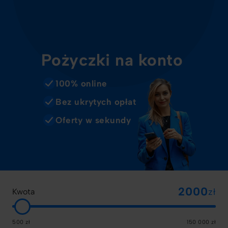
Pożyczki na konto
100% online
Bez ukrytych opłat
Oferty w sekundy
zł
Kwota
500 zł
150 000 zł