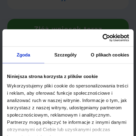
Złóż wniosek teraz
Wady i ryzyka chwilówek
Zgoda
Szczegóły
O plikach cookies
pozabankowych
Niniejsza strona korzysta z plików cookie
Chwilówki pozabankowe to szybki sposób na
Wykorzystujemy pliki cookie do spersonalizowania treści
pozyskanie gotówki, ale nie są pozbawione ryzyk.
i reklam, aby oferować funkcje społecznościowe i
Często wiążą się z wysokimi kosztami, które mogą
analizować ruch w naszej witrynie. Informacje o tym, jak
znacząco przewyższać kwotę samej pożyczki.
korzystasz z naszej witryny, udostępniamy partnerom
Oprocentowanie i dodatkowe opłaty mogą szybko
społecznościowym, reklamowym i analitycznym.
narastać, co szczególnie odczujemy, gdy nie spłacimy
Partnerzy mogą połączyć te informacje z innymi danymi
należności w terminie.
otrzymanymi od Ciebie lub uzyskanymi podczas