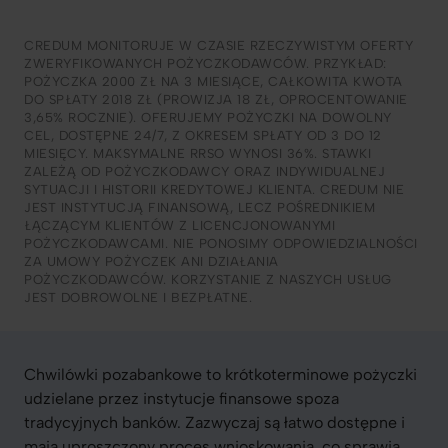
CREDUM MONITORUJE W CZASIE RZECZYWISTYM OFERTY
ZWERYFIKOWANYCH POŻYCZKODAWCÓW. PRZYKŁAD:
POŻYCZKA 2000 ZŁ NA 3 MIESIĄCE, CAŁKOWITA KWOTA
DO SPŁATY 2018 ZŁ (PROWIZJA 18 ZŁ, OPROCENTOWANIE
3,65% ROCZNIE). OFERUJEMY POŻYCZKI NA DOWOLNY
CEL, DOSTĘPNE 24/7, Z OKRESEM SPŁATY OD 3 DO 12
MIESIĘCY. MAKSYMALNE RRSO WYNOSI 36%. STAWKI
ZALEŻĄ OD POŻYCZKODAWCY ORAZ INDYWIDUALNEJ
SYTUACJI I HISTORII KREDYTOWEJ KLIENTA. CREDUM NIE
JEST INSTYTUCJĄ FINANSOWĄ, LECZ POŚREDNIKIEM
ŁĄCZĄCYM KLIENTÓW Z LICENCJONOWANYMI
POŻYCZKODAWCAMI. NIE PONOSIMY ODPOWIEDZIALNOŚCI
ZA UMOWY POŻYCZEK ANI DZIAŁANIA
POŻYCZKODAWCÓW. KORZYSTANIE Z NASZYCH USŁUG
JEST DOBROWOLNE I BEZPŁATNE.
Chwilówki pozabankowe to krótkoterminowe pożyczki
udzielane przez instytucje finansowe spoza
tradycyjnych banków. Zazwyczaj są łatwo dostępne i
mają uproszczony proces wnioskowania, co sprawia,