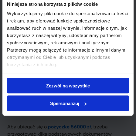
elementy przy porównywaniu pożyczek. W tabeli
Niniejsza strona korzysta z plików cookie
poniżej znajdziesz przykłady:
Wykorzystujemy pliki cookie do spersonalizowania treści
i reklam, aby oferować funkcje społecznościowe i
Oprocentowanie
Warunki spłaty
analizować ruch w naszej witrynie. Informacje o tym, jak
korzystasz z naszej witryny, udostępniamy partnerom
5% rocznie
12 miesięcy
społecznościowym, reklamowym i analitycznym.
Partnerzy mogą połączyć te informacje z innymi danymi
6% rocznie
24 miesiące
otrzymanymi od Ciebie lub uzyskanymi podczas
korzystania z ich usług.
Pamiętaj, że oprocentowanie może się różnić w
zależności od instytucji finansowej oraz indywidualnej
oceny zdolności kredytowej. Dlatego ważne jest, aby
Zezwól na wszystkie
dobrze przemyśleć różne oferty pożyczek do 56000
zł, zanim podejmiesz ostateczną decyzję.
Spersonalizuj
Jakie dokumenty są potrzebne?
Aby ubiegać się o
pożyczkę 56000 zł
, trzeba
przygotować kilka podstawowych dokumentów.