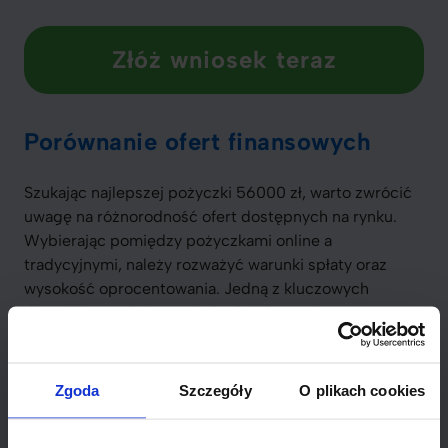
Złóż wniosek teraz
Porównanie ofert finansowych
Szukając najlepszej pożyczki 56000 zł, warto zwrócić
uwagę na różnorodność ofert dostępnych na rynku.
Wybierając pomiędzy pożyczkami online a
tradycyjnymi, należy rozważyć warunki spłaty oraz
wysokość oprocentowania. Jedną z kluczowych
decyzji jest wybór pomiędzy krótkoterminowym a
długoterminowym finansowaniem.
Zapoznanie się z
różnymi opcjami pomoże dokonać świadomego
wyboru.
Zgoda
Szczegóły
O plikach cookies
Oprocentowanie i warunki spłaty to kluczowe