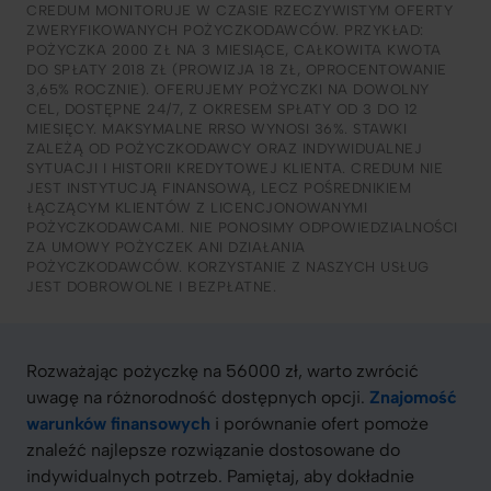
CREDUM MONITORUJE W CZASIE RZECZYWISTYM OFERTY
ZWERYFIKOWANYCH POŻYCZKODAWCÓW. PRZYKŁAD:
POŻYCZKA 2000 ZŁ NA 3 MIESIĄCE, CAŁKOWITA KWOTA
DO SPŁATY 2018 ZŁ (PROWIZJA 18 ZŁ, OPROCENTOWANIE
3,65% ROCZNIE). OFERUJEMY POŻYCZKI NA DOWOLNY
CEL, DOSTĘPNE 24/7, Z OKRESEM SPŁATY OD 3 DO 12
MIESIĘCY. MAKSYMALNE RRSO WYNOSI 36%. STAWKI
ZALEŻĄ OD POŻYCZKODAWCY ORAZ INDYWIDUALNEJ
SYTUACJI I HISTORII KREDYTOWEJ KLIENTA. CREDUM NIE
JEST INSTYTUCJĄ FINANSOWĄ, LECZ POŚREDNIKIEM
ŁĄCZĄCYM KLIENTÓW Z LICENCJONOWANYMI
POŻYCZKODAWCAMI. NIE PONOSIMY ODPOWIEDZIALNOŚCI
ZA UMOWY POŻYCZEK ANI DZIAŁANIA
POŻYCZKODAWCÓW. KORZYSTANIE Z NASZYCH USŁUG
JEST DOBROWOLNE I BEZPŁATNE.
Rozważając pożyczkę na 56000 zł, warto zwrócić
uwagę na różnorodność dostępnych opcji.
Znajomość
warunków finansowych
i porównanie ofert pomoże
znaleźć najlepsze rozwiązanie dostosowane do
indywidualnych potrzeb. Pamiętaj, aby dokładnie