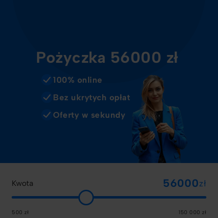
Pożyczka 56000 zł
100% online
Bez ukrytych opłat
Oferty w sekundy
zł
Kwota
500 zł
150 000 zł