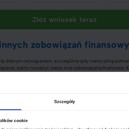
Złóż wniosek teraz
innych zobowiązań finansow
ę dobrym rozwiązaniem, szczególnie gdy mamy pilną potrze
iązanie, warto rozważyć nasze inne zobowiązania finansowe.
o ich spłacania.
le to największe zobowiązanie, które trwa wiele lat. Comies
Szczegóły
ć, łatwo z nich skorzystać zbyt często. Wysokie oprocentowa
 plików cookie