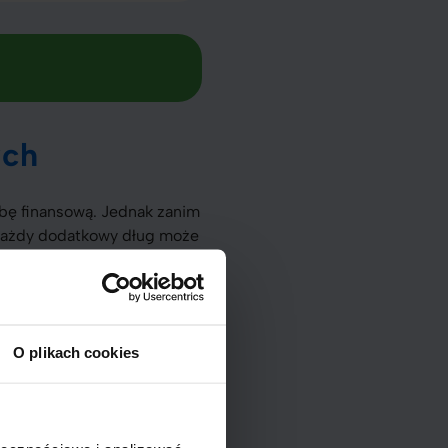
ych
bę finansową. Jednak zanim
 Każdy dodatkowy dług może
ięczna rata może znacząco
O plikach cookies
nie może prowadzić do