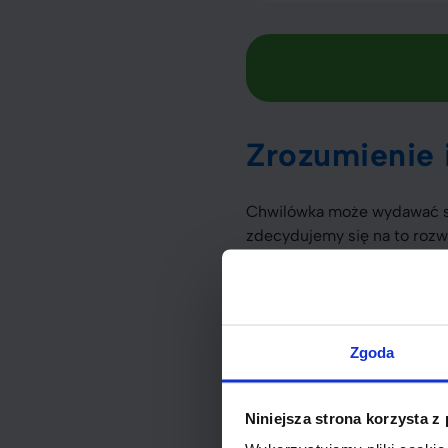
Zrozumienie 
Chwilówka może wydawać si
zdecydujemy się na to rozw
wpłynąć na naszą zdolność d
Kredyt hipoteczny
– Zwyk
ograniczać budżet.
Zgoda
Karty kredytowe
– Choć dają elastycznoś
Niniejsza strona korzysta z
rosnących długów.