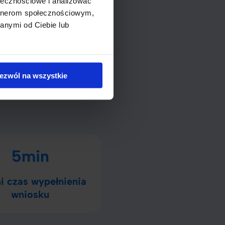
ołecznościowe i analizować
artnerom społecznościowym,
anymi od Ciebie lub
ypu kredytów jest kluczowe
a naszą zdolność do
ezwól na wszystkie
nsowych w przyszłości.
5min
i czas wypełnienia
wniosku