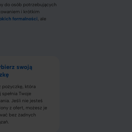
any do osób potrzebujących
towaniem i krótkim
bkich formalności
, ale
bierz swoją
zkę
 pożyczkę, która
j spełnia Twoje
nia. Jeśli nie jesteś
ony z ofert, możesz je
wać bez żadnych
zań.