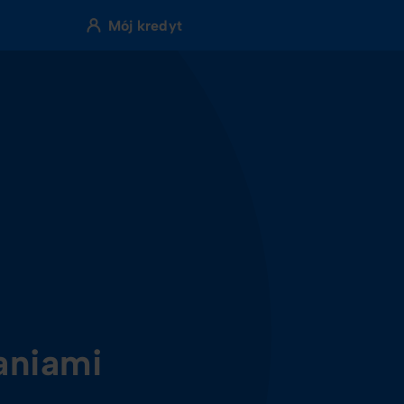
Mój kredyt
aniami