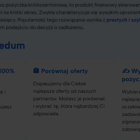
ako pożyczka krótkoterminowa, to produkt finansowy skierow
i na krótki okres. Zwykle charakteryzuje się wysokim oprocen
iesięcy. Popularność tego rozwiązania wynika z
prostych i szy
m podejściu do decyzji o zadłużeniu.
redum
 100%
🏦 Porównaj oferty
✍️ Wy
pożyc
Dopasujemy dla Ciebie
najlepsze oferty od naszych
ę i
Wybierz
partnerów. Możesz je porównać
najlepie
i wybrać tę, która najbardziej Ci
ujesz
oczekiwa
odpowiada.
zadowol
zignoro
zobowią