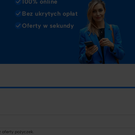
100% online
Bez ukrytych opłat
Oferty w sekundy
 oferty pożyczek.