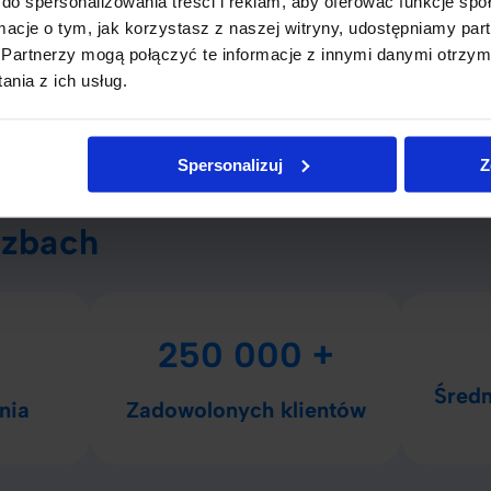
do spersonalizowania treści i reklam, aby oferować funkcje sp
ormacje o tym, jak korzystasz z naszej witryny, udostępniamy p
Partnerzy mogą połączyć te informacje z innymi danymi otrzym
większają miesięczne obciążenie. Zrozumienie kosztów tego t
nia z ich usług.
ch zobowiązań.
kę, warto zastanowić się, jak obecne zobowiązania wpłyną n
Spersonalizuj
Z
długu. Ocena tych czynników pozwoli uniknąć problemów fina
czbach
250 000 +
Średn
nia
Zadowolonych klientów