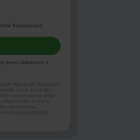
któw finansowych.
nie jesteś zadowolony z
CÓW. PRZYKŁAD: POŻYCZKA
OWANIE 3,65% ROCZNIE).
ESIĘCY. MAKSYMALNE RRSO
I KREDYTOWEJ KLIENTA.
CENCJONOWANYMI
NIA POŻYCZKODAWCÓW.