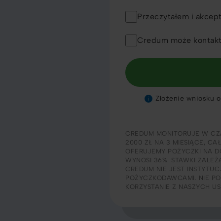
Przeczytałem i akcep
Credum może kontakt
Złożenie wniosku o 
i
CREDUM MONITORUJE W CZ
2000 ZŁ NA 3 MIESIĄCE, CA
OFERUJEMY POŻYCZKI NA DO
WYNOSI 36%. STAWKI ZALEŻ
CREDUM NIE JEST INSTYTU
POŻYCZKODAWCAMI. NIE PO
KORZYSTANIE Z NASZYCH U