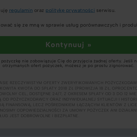
tuję
regulamin
oraz
politykę prywatności
serwisu.
ować się ze mną w sprawie usług porównawczych i produ
Kontynuuj »
pożyczkę nie zobowiązuje Cię do przyjęcia żadnej oferty. Jeśli 
otrzymanych ofert pożyczek, możesz je po prostu zignorować.
ASIE RZECZYWISTYM OFERTY ZWERYFIKOWANYCH POŻYCZKODAW
ŁKOWITA KWOTA DO SPŁATY 2018 ZŁ (PROWIZJA 18 ZŁ, OPROCENT
WOLNY CEL, DOSTĘPNE 24/7, Z OKRESEM SPŁATY OD 3 DO 12 MI
Ą OD POŻYCZKODAWCY ORAZ INDYWIDUALNEJ SYTUACJI I HISTORI
CJĄ FINANSOWĄ, LECZ POŚREDNIKIEM ŁĄCZĄCYM KLIENTÓW Z LI
NOSIMY ODPOWIEDZIALNOŚCI ZA UMOWY POŻYCZEK ANI DZIAŁA
SŁUG JEST DOBROWOLNE I BEZPŁATNE.