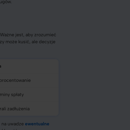
ługów.
 Ważne jest, aby zrozumieć
zy może kusić, ale decyzje
a
procentowanie
rminy spłaty
rali zadłużenia
ej na uwadze
ewentualne