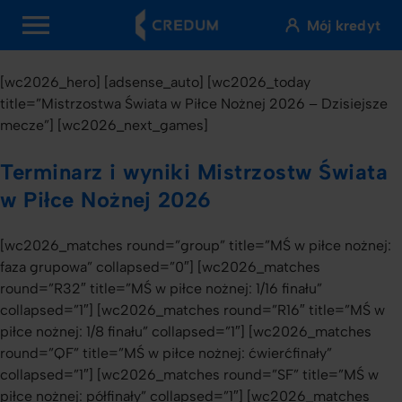
Mój kredyt
OPEN MENU
[wc2026_hero] [adsense_auto] [wc2026_today
title=”Mistrzostwa Świata w Piłce Nożnej 2026 – Dzisiejsze
mecze”] [wc2026_next_games]
Terminarz i wyniki Mistrzostw Świata
w Piłce Nożnej 2026
[wc2026_matches round=”group” title=”MŚ w piłce nożnej:
faza grupowa” collapsed=”0″] [wc2026_matches
round=”R32″ title=”MŚ w piłce nożnej: 1/16 finału”
collapsed=”1″] [wc2026_matches round=”R16″ title=”MŚ w
piłce nożnej: 1/8 finału” collapsed=”1″] [wc2026_matches
round=”QF” title=”MŚ w piłce nożnej: ćwierćfinały”
collapsed=”1″] [wc2026_matches round=”SF” title=”MŚ w
piłce nożnej: półfinały” collapsed=”1″] [wc2026_matches