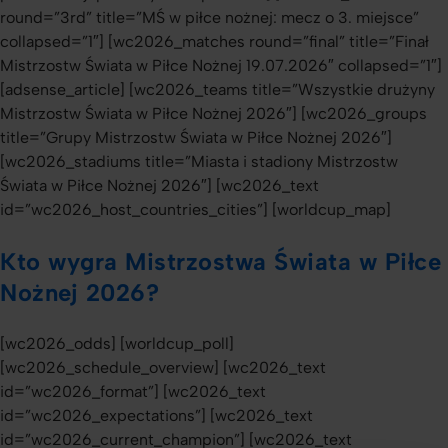
round=”3rd” title=”MŚ w piłce nożnej: mecz o 3. miejsce”
collapsed=”1″] [wc2026_matches round=”final” title=”Finał
Mistrzostw Świata w Piłce Nożnej 19.07.2026″ collapsed=”1″]
[adsense_article] [wc2026_teams title=”Wszystkie drużyny
Mistrzostw Świata w Piłce Nożnej 2026″] [wc2026_groups
title=”Grupy Mistrzostw Świata w Piłce Nożnej 2026″]
[wc2026_stadiums title=”Miasta i stadiony Mistrzostw
Świata w Piłce Nożnej 2026″] [wc2026_text
id=”wc2026_host_countries_cities”] [worldcup_map]
Kto wygra Mistrzostwa Świata w Piłce
Nożnej 2026?
[wc2026_odds] [worldcup_poll]
[wc2026_schedule_overview] [wc2026_text
id=”wc2026_format”] [wc2026_text
id=”wc2026_expectations”] [wc2026_text
id=”wc2026_current_champion”] [wc2026_text