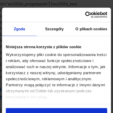
id=”wc2026_progression”] [wc2026_text
id=”wc2026_kickoff” type=”small_title”] [wc2026_text
id=”wc2026_matchday1″ type=”small_title”] [wc2026_text
id=”wc2026_matchday2″ type=”small_title”] [wc2026_text
id=”wc2026_matchday3″ type=”small_title”] [wc2026_text
Zgoda
Szczegóły
O plikach cookies
id=”wc2026_rules”] [wc2026_text
id=”wc2026_broadcasting_streaming”] [wc2026_text
id=”wc2026_top10_players”] [wc2026_text
Niniejsza strona korzysta z plików cookie
id=”wc2026_return_america”] [wc2026_text
Wykorzystujemy pliki cookie do spersonalizowania treści
id=”wc2026_altitude_climate_surface”] [wc2026_weather]
i reklam, aby oferować funkcje społecznościowe i
[wc2026_text id=”wc2026_critics”] [wc2026_text
analizować ruch w naszej witrynie. Informacje o tym, jak
id=”wc2026_qualifiers_and_draw”] [wc2026_text
korzystasz z naszej witryny, udostępniamy partnerom
id=”wc2026_future_hosts”]
społecznościowym, reklamowym i analitycznym.
Partnerzy mogą połączyć te informacje z innymi danymi
Historia Mistrzostw Świata w Piłce
otrzymanymi od Ciebie lub uzyskanymi podczas
Nożnej (1930–2022)
korzystania z ich usług.
[world_cup_data] [wc2026_text