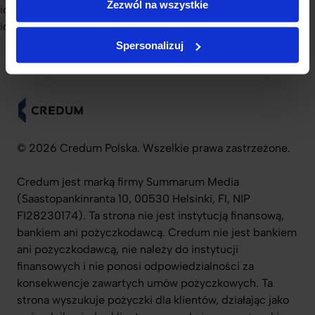
Zezwól na wszystkie
id=”wc2026_tickets_pricing”] [wc2026_text
id=”wc2026_visas_travel”] [wc2026_faq]
Spersonalizuj
© 2026 Credum Polska. Wszelkie prawa zastrzeżone.
Credum jest marką firmy Summarum Media
(Saastopankinranta 10, 00530 Helsinki, FI, NIP
FI28230174). Ta strona nie jest instytucją finansową,
bankiem ani pożyczkodawcą. Credum nie jest bankiem
ani pożyczkodawcą, nie należy do instytucji
finansowych i nie ponosi odpowiedzialności za
konsekwencje zawartych umów pożyczkowych. Ta
strona wyszukuje pożyczki dla klientów, działając jako