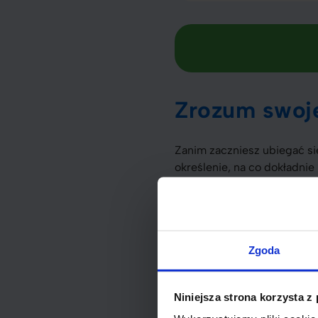
Zrozum swoj
Zanim zaczniesz ubiegać si
określenie, na co dokładnie
jakie parametry pożyczki bę
Okres spłaty
: Zastanów s
wyższe koszty całkowite.
Zgoda
Oprocentowanie
: Porów
zmniejsza koszty pożyczk
Niniejsza strona korzysta z
Zdolność do spłaty
: Prze
spłacać pożyczkę.