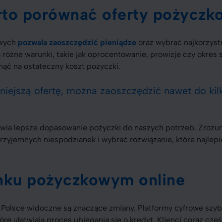
rto porównać oferty pożyczk
owych
pozwala zaoszczędzić pieniądze
oraz wybrać najkorzyst
ą różne warunki, takie jak oprocentowanie, prowizje czy okres 
ąć na ostateczny koszt pożyczki.
niejszą ofertę, można zaoszczędzić nawet do kil
wia lepsze dopasowanie pożyczki do naszych potrzeb. Zrozu
rzyjemnych niespodzianek i wybrać rozwiązanie, które najle
ynku pożyczkowym online
 Polsce widoczne są znaczące zmiany. Platformy cyfrowe szy
re ułatwiają proces ubiegania się o kredyt. Klienci coraz częś