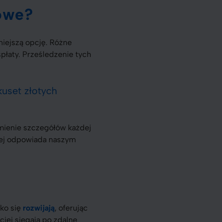
owe?
niejszą opcję. Różne
spłaty. Prześledzenie tych
kuset złotych
mienie szczegółów każdej
piej odpowiada naszym
bko się
rozwijają
, oferując
ciej sięgają po zdalne