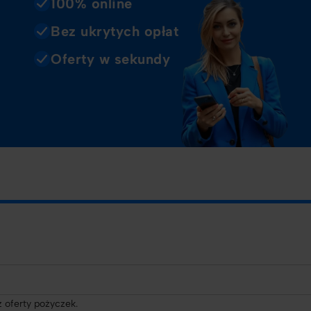
100% online
Bez ukrytych opłat
Oferty w sekundy
 oferty pożyczek.