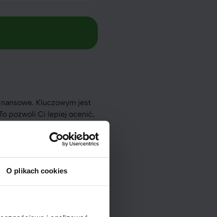
finansowe. Kluczowym jest
o pozwoli Ci lepiej ocenić,
oznaczać niższe raty, ale
O plikach cookies
Niskie oprocentowanie
z w stanie regularnie