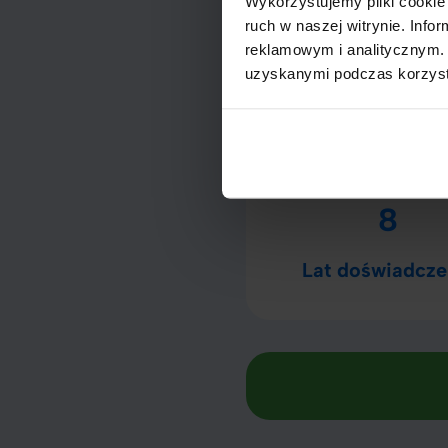
Wykorzystujemy pliki cookie 
ruch w naszej witrynie. Inf
Unikaj podejmowania decyz
reklamowym i analitycznym. 
zbędnego ryzyka.
uzyskanymi podczas korzysta
Credum w li
8
Lat doświadcze