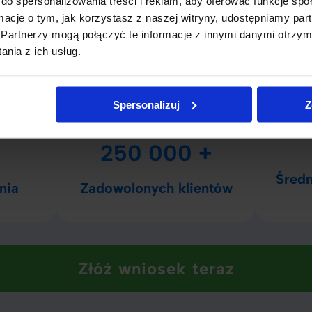
do spersonalizowania treści i reklam, aby oferować funkcje sp
ormacje o tym, jak korzystasz z naszej witryny, udostępniamy p
ji pochopnie; zrozumienie tych aspektów pomoże Ci dokona
Partnerzy mogą połączyć te informacje z innymi danymi otrzym
nia z ich usług.
czbach
Spersonalizuj
Z
250 000 +
Średn
nia
Zadowolonych klientów
Złóż wniosek teraz