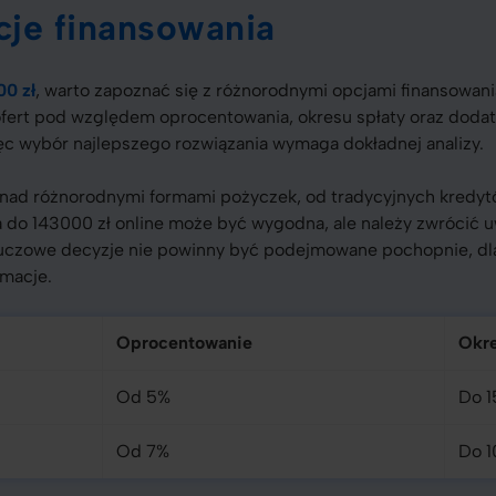
je finansowania
0 zł
, warto zapoznać się z różnorodnymi opcjami finansowan
fert pod względem oprocentowania, okresu spłaty oraz doda
ięc wybór najlepszego rozwiązania wymaga dokładnej analizy.
ę nad różnorodnymi formami pożyczek, od tradycyjnych kred
a do 143000 zł online może być wygodna, ale należy zwrócić u
uczowe decyzje nie powinny być podejmowane pochopnie, dlat
rmacje.
Oprocentowanie
Okre
Od 5%
Do 1
Od 7%
Do 1