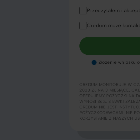
Przeczytałem i akcep
Credum może kontakt
Złożenie wniosku o 
i
CREDUM MONITORUJE W CZ
2000 ZŁ NA 3 MIESIĄCE, CA
OFERUJEMY POŻYCZKI NA DO
WYNOSI 36%. STAWKI ZALEŻ
CREDUM NIE JEST INSTYTU
POŻYCZKODAWCAMI. NIE PO
KORZYSTANIE Z NASZYCH U