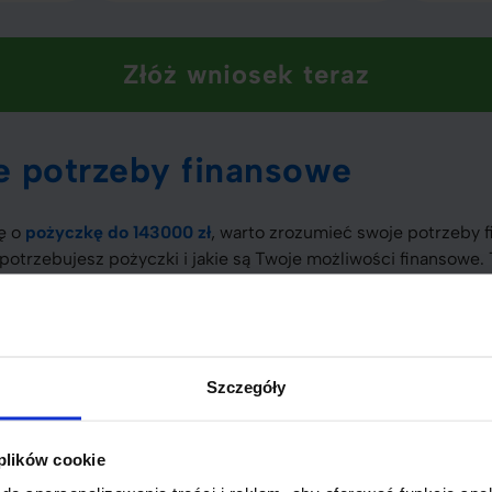
Złóż wniosek teraz
e potrzeby finansowe
ę o
pożyczkę do 143000 zł
, warto zrozumieć swoje potrzeby 
 potrzebujesz pożyczki i jakie są Twoje możliwości finansowe. T
dą dla Ciebie najbardziej korzystne.\n
ię, jak długo planujesz spłacać pożyczkę. Dłuższy okres może 
Szczegóły
naj różne oferty i zwróć uwagę na wysokość oprocentowania. 
i.
 plików cookie
analizuj swoją sytuację finansową, aby upewnić się, że będzies