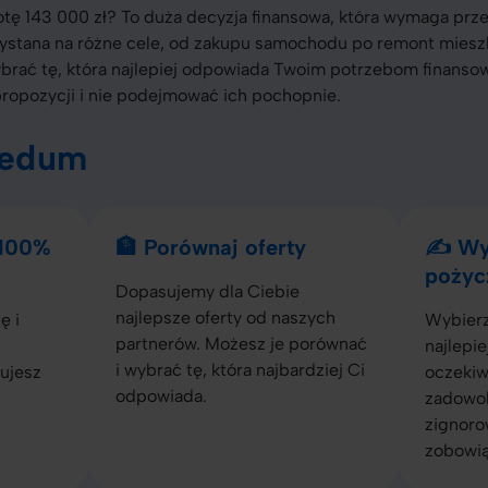
tę 143 000 zł? To duża decyzja finansowa, która wymaga prz
stana na różne cele, od zakupu samochodu po remont mieszk
wybrać tę, która najlepiej odpowiada Twoim potrzebom finanso
propozycji i nie podejmować ich pochopnie.
redum
 100%
🏦 Porównaj oferty
✍️ Wy
pożyc
Dopasujemy dla Ciebie
najlepsze oferty od naszych
ę i
Wybierz
partnerów. Możesz je porównać
najlepie
i wybrać tę, która najbardziej Ci
ujesz
oczekiwa
odpowiada.
zadowol
zignoro
zobowią