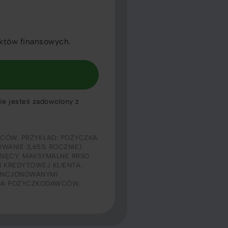
któw finansowych.
nie jesteś zadowolony z
CÓW. PRZYKŁAD: POŻYCZKA
OWANIE 3,65% ROCZNIE).
ESIĘCY. MAKSYMALNE RRSO
I KREDYTOWEJ KLIENTA.
CENCJONOWANYMI
NIA POŻYCZKODAWCÓW.