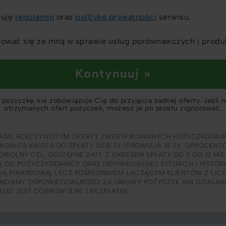
tuję
regulamin
oraz
politykę prywatności
serwisu.
ować się ze mną w sprawie usług porównawczych i produ
Kontynuuj »
pożyczkę nie zobowiązuje Cię do przyjęcia żadnej oferty. Jeśli 
otrzymanych ofert pożyczek, możesz je po prostu zignorować.
ASIE RZECZYWISTYM OFERTY ZWERYFIKOWANYCH POŻYCZKODAW
ŁKOWITA KWOTA DO SPŁATY 2018 ZŁ (PROWIZJA 18 ZŁ, OPROCENT
WOLNY CEL, DOSTĘPNE 24/7, Z OKRESEM SPŁATY OD 3 DO 12 MI
Ą OD POŻYCZKODAWCY ORAZ INDYWIDUALNEJ SYTUACJI I HISTORI
CJĄ FINANSOWĄ, LECZ POŚREDNIKIEM ŁĄCZĄCYM KLIENTÓW Z LI
NOSIMY ODPOWIEDZIALNOŚCI ZA UMOWY POŻYCZEK ANI DZIAŁA
SŁUG JEST DOBROWOLNE I BEZPŁATNE.