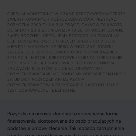
CREDUM MONITORUJE W CZASIE RZECZYWISTYM OFERTY
ZWERYFIKOWANYCH POŻYCZKODAWCÓW. PRZYKŁAD:
POŻYCZKA 2000 ZŁ NA 3 MIESIĄCE, CAŁKOWITA KWOTA
DO SPŁATY 2018 ZŁ (PROWIZJA 18 ZŁ, OPROCENTOWANIE
3,65% ROCZNIE). OFERUJEMY POŻYCZKI NA DOWOLNY
CEL, DOSTĘPNE 24/7, Z OKRESEM SPŁATY OD 3 DO 12
MIESIĘCY. MAKSYMALNE RRSO WYNOSI 36%. STAWKI
ZALEŻĄ OD POŻYCZKODAWCY ORAZ INDYWIDUALNEJ
SYTUACJI I HISTORII KREDYTOWEJ KLIENTA. CREDUM NIE
JEST INSTYTUCJĄ FINANSOWĄ, LECZ POŚREDNIKIEM
ŁĄCZĄCYM KLIENTÓW Z LICENCJONOWANYMI
POŻYCZKODAWCAMI. NIE PONOSIMY ODPOWIEDZIALNOŚCI
ZA UMOWY POŻYCZEK ANI DZIAŁANIA
POŻYCZKODAWCÓW. KORZYSTANIE Z NASZYCH USŁUG
JEST DOBROWOLNE I BEZPŁATNE.
Pożyczka na umowę zlecenie to specyficzna forma
finansowania, dostosowana do osób pracujących na
podstawie umowy zlecenia. Taki sposób zatrudnienia
często różni się od klasycznych form pracy, przez co