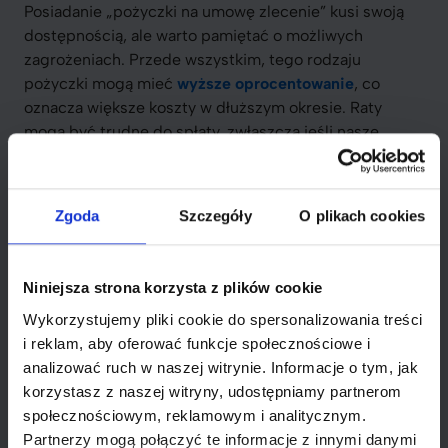
Posiadanie „pożyczki na umowę zlecenie” kusi swoją
dostępnością, ale warto pamiętać o możliwych
zagrożeniach. Przede wszystkim, tego rodzaju
pożyczki mogą mieć
wyższe oprocentowanie
, co
oznacza większe koszty w dłuższym okresie. Raty
mogą być trudne do spłaty, zwłaszcza jeśli nasze
zarobki ulegną zmianie.
Dokładne przemyślenie swojej
Zgoda
Szczegóły
O plikach cookies
sytuacji finansowej to klucz do
uniknięcia problemów w
przyszłości.
Niniejsza strona korzysta z plików cookie
Wykorzystujemy pliki cookie do spersonalizowania treści
Rozważmy również, że przy „umowie zlecenie” nasza
i reklam, aby oferować funkcje społecznościowe i
sytuacja zatrudnienia może być mniej stabilna niż przy
analizować ruch w naszej witrynie. Informacje o tym, jak
umowie o pracę. W przypadku nagłej utraty dochodów,
korzystasz z naszej witryny, udostępniamy partnerom
terminowa spłata zobowiązań staje się wyzwaniem.
społecznościowym, reklamowym i analitycznym.
Decyzja o zaciągnięciu pożyczki powinna być dobrze
Partnerzy mogą połączyć te informacje z innymi danymi