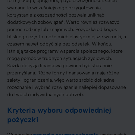
formę długu, opcją mogą być oszczędności. Choć
wymaga to wcześniejszego przygotowania,
korzystanie z oszczędności pozwala uniknąć
dodatkowych zobowiązań. Warto również rozważyć
pomoc rodziny lub znajomych. Pożyczka od kogoś
bliskiego często może mieć elastyczniejsze warunki, a
czasem nawet odbyć się bez odsetek. W końcu,
istnieją także programy wsparcia społecznego, które
mogą pomóc w trudnych sytuacjach życiowych.
Każda decyzja finansowa powinna być starannie
przemyślana. Różne formy finansowania mają różne
zalety i ograniczenia, więc warto zrobić dokładne
rozeznanie i wybrać rozwiązanie najlepiej dopasowane
do twoich indywidualnych potrzeb.
Kryteria wyboru odpowiedniej
pożyczki
Wybierając
pożyczkę na umowę zlecenie
, warto wziąć