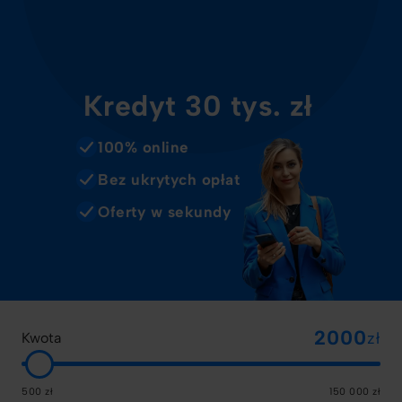
Kredyt 30 tys. zł
100% online
Bez ukrytych opłat
Oferty w sekundy
zł
Kwota
500 zł
150 000 zł