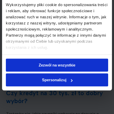
Wykorzystujemy pliki cookie do spersonalizowania treści
i reklam, aby oferować funkcje społecznościowe i
Zadowolonych klientów
analizować ruch w naszej witrynie. Informacje o tym, jak
korzystasz z naszej witryny, udostępniamy partnerom
społecznościowym, reklamowym i analitycznym.
5min
Partnerzy mogą połączyć te informacje z innymi danymi
otrzymanymi od Ciebie lub uzyskanymi podczas
Średni czas wypełnienia wniosku
korzystania z ich usług.
Zezwól na wszystkie
Złóż wniosek teraz
Spersonalizuj
Czy kredyt na 30 tys. zł to dobry
wybór?
Zastanów się, jakie czynniki wpływają na decyzję o