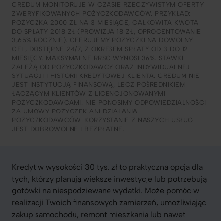
CREDUM MONITORUJE W CZASIE RZECZYWISTYM OFERTY
ZWERYFIKOWANYCH POŻYCZKODAWCÓW. PRZYKŁAD:
POŻYCZKA 2000 ZŁ NA 3 MIESIĄCE, CAŁKOWITA KWOTA
DO SPŁATY 2018 ZŁ (PROWIZJA 18 ZŁ, OPROCENTOWANIE
3,65% ROCZNIE). OFERUJEMY POŻYCZKI NA DOWOLNY
CEL, DOSTĘPNE 24/7, Z OKRESEM SPŁATY OD 3 DO 12
MIESIĘCY. MAKSYMALNE RRSO WYNOSI 36%. STAWKI
ZALEŻĄ OD POŻYCZKODAWCY ORAZ INDYWIDUALNEJ
SYTUACJI I HISTORII KREDYTOWEJ KLIENTA. CREDUM NIE
JEST INSTYTUCJĄ FINANSOWĄ, LECZ POŚREDNIKIEM
ŁĄCZĄCYM KLIENTÓW Z LICENCJONOWANYMI
POŻYCZKODAWCAMI. NIE PONOSIMY ODPOWIEDZIALNOŚCI
ZA UMOWY POŻYCZEK ANI DZIAŁANIA
POŻYCZKODAWCÓW. KORZYSTANIE Z NASZYCH USŁUG
JEST DOBROWOLNE I BEZPŁATNE.
Kredyt w wysokości 30 tys. zł to praktyczna opcja dla
tych, którzy planują większe inwestycje lub potrzebują
gotówki na niespodziewane wydatki. Może pomóc w
realizacji Twoich finansowych zamierzeń, umożliwiając
zakup samochodu, remont mieszkania lub nawet