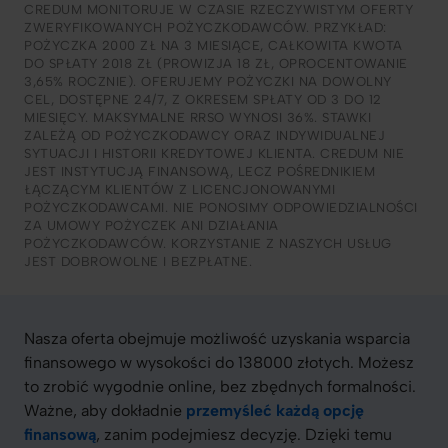
CREDUM MONITORUJE W CZASIE RZECZYWISTYM OFERTY
ZWERYFIKOWANYCH POŻYCZKODAWCÓW. PRZYKŁAD:
POŻYCZKA 2000 ZŁ NA 3 MIESIĄCE, CAŁKOWITA KWOTA
DO SPŁATY 2018 ZŁ (PROWIZJA 18 ZŁ, OPROCENTOWANIE
3,65% ROCZNIE). OFERUJEMY POŻYCZKI NA DOWOLNY
CEL, DOSTĘPNE 24/7, Z OKRESEM SPŁATY OD 3 DO 12
MIESIĘCY. MAKSYMALNE RRSO WYNOSI 36%. STAWKI
ZALEŻĄ OD POŻYCZKODAWCY ORAZ INDYWIDUALNEJ
SYTUACJI I HISTORII KREDYTOWEJ KLIENTA. CREDUM NIE
JEST INSTYTUCJĄ FINANSOWĄ, LECZ POŚREDNIKIEM
ŁĄCZĄCYM KLIENTÓW Z LICENCJONOWANYMI
POŻYCZKODAWCAMI. NIE PONOSIMY ODPOWIEDZIALNOŚCI
ZA UMOWY POŻYCZEK ANI DZIAŁANIA
POŻYCZKODAWCÓW. KORZYSTANIE Z NASZYCH USŁUG
JEST DOBROWOLNE I BEZPŁATNE.
Nasza oferta obejmuje możliwość uzyskania wsparcia
finansowego w wysokości do 138000 złotych. Możesz
to zrobić wygodnie online, bez zbędnych formalności.
Ważne, aby dokładnie
przemyśleć każdą opcję
finansową
, zanim podejmiesz decyzję. Dzięki temu