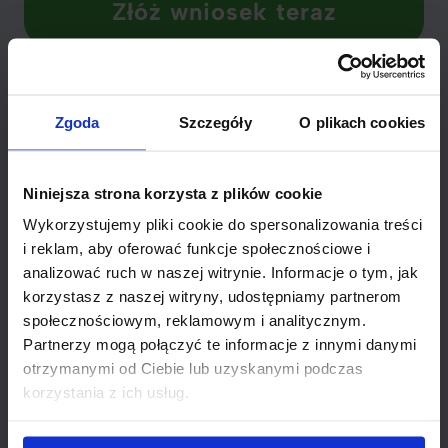
Złóż wniosek teraz
Na co zwrócić uwagę przy
wyborze oferty
Zgoda
Szczegóły
O plikach cookies
Wybór odpowiedniej oferty pożyczki na kwotę 138000
Niniejsza strona korzysta z plików cookie
zł może być skomplikowany. Pierwszym krokiem
powinno być dokładne porównanie dostępnych opcji.
Wykorzystujemy pliki cookie do spersonalizowania treści
Warto sprawdzić nie tylko wysokość miesięcznych rat,
i reklam, aby oferować funkcje społecznościowe i
ale również całkowity koszt pożyczki.
Całkowite
analizować ruch w naszej witrynie. Informacje o tym, jak
zrozumienie warunków umowy
to klucz do uniknięcia
korzystasz z naszej witryny, udostępniamy partnerom
niespodzianek w przyszłości.
społecznościowym, reklamowym i analitycznym.
Partnerzy mogą połączyć te informacje z innymi danymi
Zawsze analizuj, jakie są warunki
otrzymanymi od Ciebie lub uzyskanymi podczas
spłaty i jakie mogą wystąpić
korzystania z ich usług.
dodatkowe opłaty.