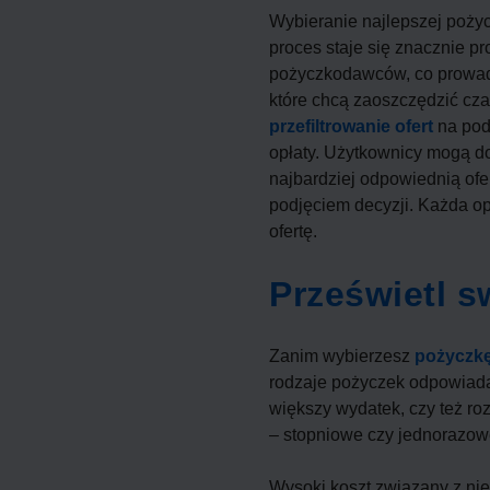
Wybieranie najlepszej poży
proces staje się znacznie pr
pożyczkodawców, co prowa
które chcą zaoszczędzić cz
przefiltrowanie ofert
na pods
opłaty. Użytkownicy mogą d
najbardziej odpowiednią ofe
podjęciem decyzji. Każda op
ofertę.
Prześwietl s
Zanim wybierzesz
pożyczk
rodzaje pożyczek odpowiadaj
większy wydatek, czy też r
– stopniowe czy jednorazow
Wysoki koszt związany z nie