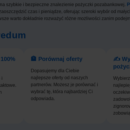
 na szybkie i bezpieczne znalezienie pożyczki pozabankowej.
P
aoszczędzić czas i pieniądze, oferując szeroki wybór od mały
sze warto dokładnie rozważyć różne możliwości zanim podejm
Credum
w 100%
🏦 Porównaj oferty
✍️ Wy
pożyc
Dopasujemy dla Ciebie
najlepsze oferty od naszych
 i
Wybierz
partnerów. Możesz je porównać i
taktowe.
najlepie
wybrać tę, która najbardziej Ci
h
oczekiwa
odpowiada.
zadowol
zignoro
zobowią