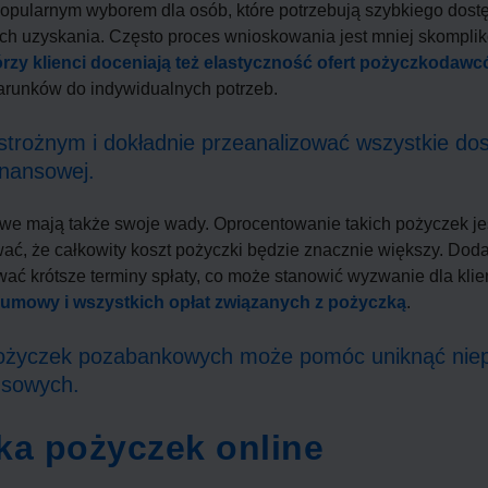
pularnym wyborem dla osób, które potrzebują szybkiego dostę
 ich uzyskania. Często proces wnioskowania jest mniej skompl
órzy klienci doceniają też elastyczność ofert pożyczkod
runków do indywidualnych potrzeb.
strożnym i dokładnie przeanalizować wszystkie do
inansowej.
e mają także swoje wady. Oprocentowanie takich pożyczek je
ć, że całkowity koszt pożyczki będzie znacznie większy. Doda
ć krótsze terminy spłaty, co może stanowić wyzwanie dla kli
 umowy i wszystkich opłat związanych z pożyczką
.
pożyczek pozabankowych może pomóc uniknąć nie
nsowych.
a pożyczek online