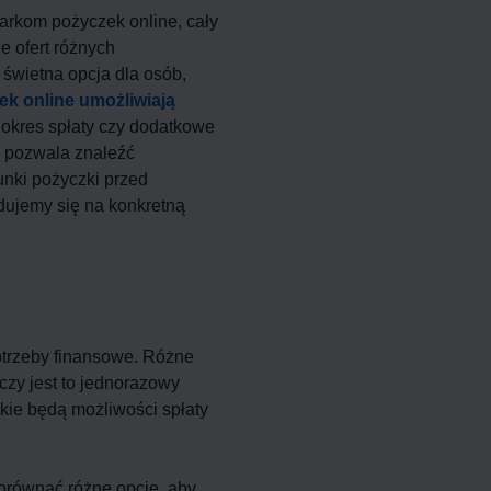
rkom pożyczek online, cały
e ofert różnych
o świetna opcja dla osób,
k online umożliwiają
 okres spłaty czy dodatkowe
o pozwala znaleźć
unki pożyczki przed
dujemy się na konkretną
otrzeby finansowe. Różne
czy jest to jednorazowy
kie będą możliwości spłaty
porównać różne opcje, aby