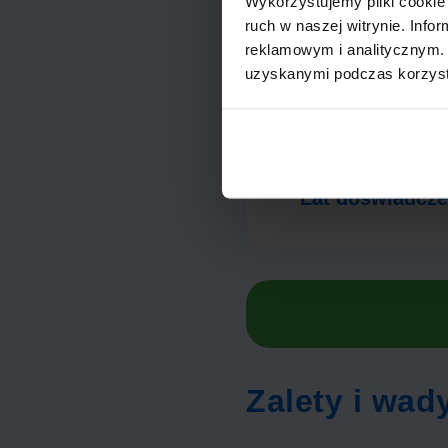
Wykorzystujemy pliki cookie 
ruch w naszej witrynie. Inf
Credum w li
reklamowym i analitycznym. 
uzyskanymi podczas korzysta
8
Lat doświadcze
Zalety i wa