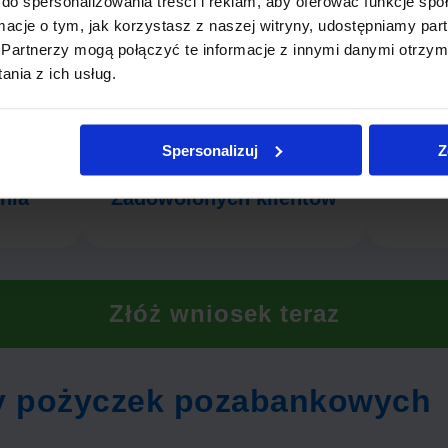
do spersonalizowania treści i reklam, aby oferować funkcje sp
ormacje o tym, jak korzystasz z naszej witryny, udostępniamy p
czbach
Partnerzy mogą połączyć te informacje z innymi danymi otrzym
nia z ich usług.
250 000 +
Spersonalizuj
Z
Średn
nia
Zadowolonych klientów
Złóż wniosek teraz
dy pożyczek pozabankowych