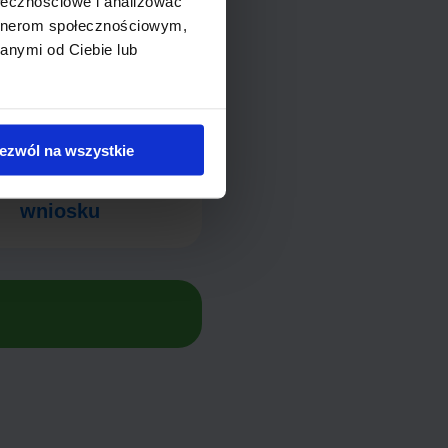
ołecznościowe i analizować
artnerom społecznościowym,
anymi od Ciebie lub
5min
ezwól na wszystkie
i czas wypełnienia
wniosku