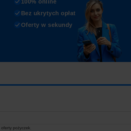
100% online
Bez ukrytych opłat
Oferty w sekundy
 oferty pożyczek.