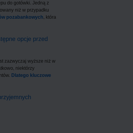
pu do gotówki. Jedną z
ikowany niż w przypadku
awców pozabankowych
, która
stępne opcje przed
st zazwyczaj wyższe niż w
tkowo, niektórzy
entów.
Dlatego kluczowe
przyjemnych