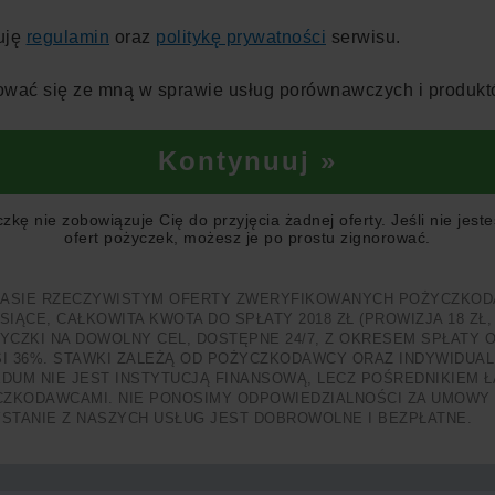
uję
regulamin
oraz
politykę prywatności
serwisu.
wać się ze mną w sprawie usług porównawczych i produkt
Kontynuuj »
kę nie zobowiązuje Cię do przyjęcia żadnej oferty. Jeśli nie jes
ofert pożyczek, możesz je po prostu zignorować.
ZASIE RZECZYWISTYM OFERTY ZWERYFIKOWANYCH POŻYCZKOD
ESIĄCE, CAŁKOWITA KWOTA DO SPŁATY 2018 ZŁ (PROWIZJA 18 Z
CZKI NA DOWOLNY CEL, DOSTĘPNE 24/7, Z OKRESEM SPŁATY OD
36%. STAWKI ZALEŻĄ OD POŻYCZKODAWCY ORAZ INDYWIDUALNE
DUM NIE JEST INSTYTUCJĄ FINANSOWĄ, LECZ POŚREDNIKIEM 
ZKODAWCAMI. NIE PONOSIMY ODPOWIEDZIALNOŚCI ZA UMOWY P
TANIE Z NASZYCH USŁUG JEST DOBROWOLNE I BEZPŁATNE.