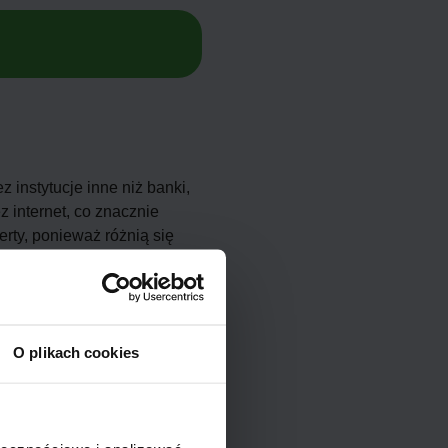
instytucje inne niż banki,
 internet, co znacznie
rty, ponieważ różnią się
O plikach cookies
unikniesz nieprzyjemnych