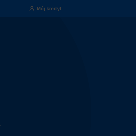
Mój kredyt
a