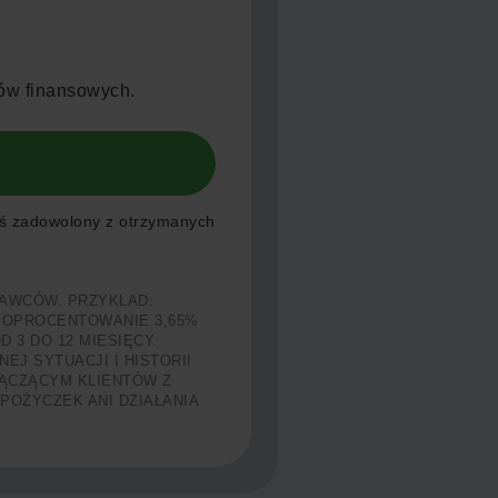
ów finansowych.
teś zadowolony z otrzymanych
AWCÓW. PRZYKŁAD:
Ł, OPROCENTOWANIE 3,65%
 3 DO 12 MIESIĘCY.
J SYTUACJI I HISTORII
ŁĄCZĄCYM KLIENTÓW Z
OŻYCZEK ANI DZIAŁANIA