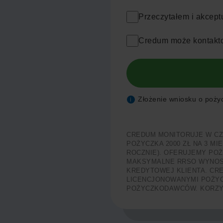
Przeczytałem i akcept
Credum może kontakto
Złożenie wniosku o pożycz
i
CREDUM MONITORUJE W C
POŻYCZKA 2000 ZŁ NA 3 MI
ROCZNIE). OFERUJEMY POŻY
MAKSYMALNE RRSO WYNOSI 
KREDYTOWEJ KLIENTA. CRE
LICENCJONOWANYMI POŻYC
POŻYCZKODAWCÓW. KORZYS