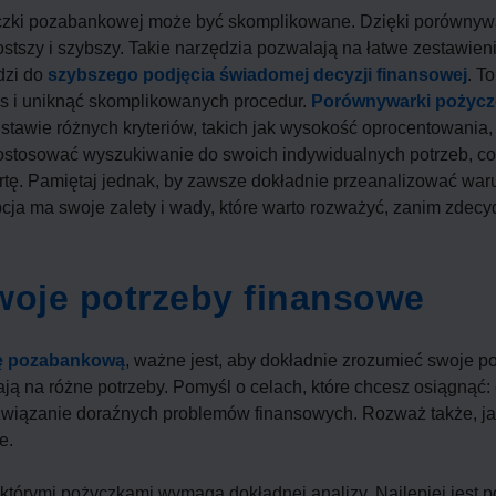
czki pozabankowej może być skomplikowane. Dzięki porównywa
ostszy i szybszy. Takie narzędzia pozwalają na łatwe zestawieni
dzi do
szybszego podjęcia świadomej decyzji finansowej
. T
as i uniknąć skomplikowanych procedur.
Porównywarki pożycze
tawie różnych kryteriów, takich jak wysokość oprocentowania,
ostosować wyszukiwanie do swoich indywidualnych potrzeb, c
rtę. Pamiętaj jednak, by zawsze dokładnie przeanalizować war
cja ma swoje zalety i wady, które warto rozważyć, zanim zdecy
woje potrzeby finansowe
ę pozabankową
, ważne jest, aby dokładnie zrozumieć swoje p
ą na różne potrzeby. Pomyśl o celach, które chcesz osiągnąć: 
ozwiązanie doraźnych problemów finansowych. Rozważ także, ja
e.
którymi pożyczkami wymaga dokładnej analizy. Najlepiej jest 