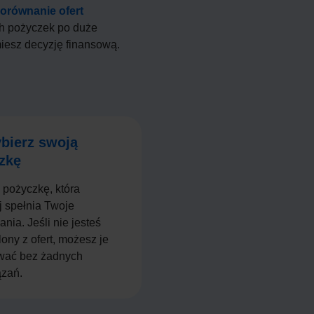
orównanie ofert
ch pożyczek po duże
iesz decyzję finansową.
bierz swoją
zkę
 pożyczkę, która
j spełnia Twoje
nia. Jeśli nie jesteś
ony z ofert, możesz je
wać bez żadnych
zań.