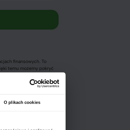
cjach finansowych. To
zięki temu możemy pokryć
aprawa samochodu.
aledwie kilka minut.
dokumentów.
O plikach cookies
nów spłaty do potrzeb
opcje, żeby nie wpaść w