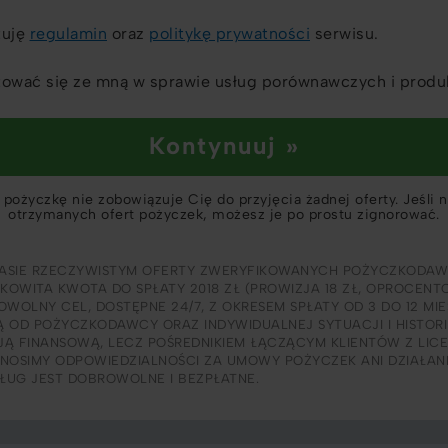
tuję
regulamin
oraz
politykę prywatności
serwisu.
ować się ze mną w sprawie usług porównawczych i produ
Kontynuuj »
pożyczkę nie zobowiązuje Cię do przyjęcia żadnej oferty. Jeśli 
otrzymanych ofert pożyczek, możesz je po prostu zignorować.
ASIE RZECZYWISTYM OFERTY ZWERYFIKOWANYCH POŻYCZKODAW
ŁKOWITA KWOTA DO SPŁATY 2018 ZŁ (PROWIZJA 18 ZŁ, OPROCENT
WOLNY CEL, DOSTĘPNE 24/7, Z OKRESEM SPŁATY OD 3 DO 12 MI
Ą OD POŻYCZKODAWCY ORAZ INDYWIDUALNEJ SYTUACJI I HISTORI
CJĄ FINANSOWĄ, LECZ POŚREDNIKIEM ŁĄCZĄCYM KLIENTÓW Z LI
NOSIMY ODPOWIEDZIALNOŚCI ZA UMOWY POŻYCZEK ANI DZIAŁA
SŁUG JEST DOBROWOLNE I BEZPŁATNE.