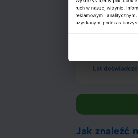
Wykorzystujemy pliki cookie 
spiralę długów.
ruch w naszej witrynie. Inf
reklamowym i analitycznym. 
Credum w li
uzyskanymi podczas korzysta
8
Lat doświadcze
Jak znaleźć n