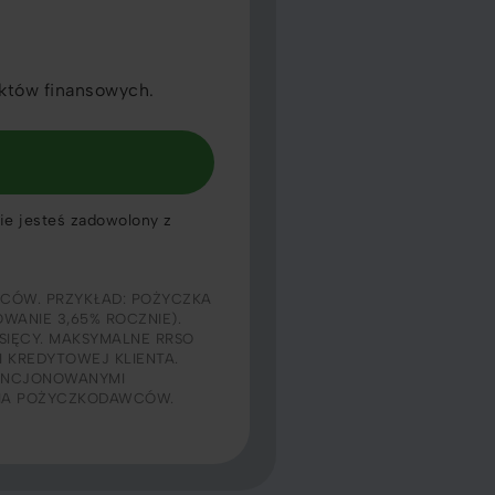
któw finansowych.
nie jesteś zadowolony z
CÓW. PRZYKŁAD: POŻYCZKA
OWANIE 3,65% ROCZNIE).
ESIĘCY. MAKSYMALNE RRSO
I KREDYTOWEJ KLIENTA.
CENCJONOWANYMI
NIA POŻYCZKODAWCÓW.