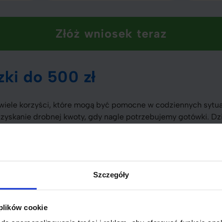
Złóż wniosek teraz
zki do 500 zł
 wiele korzyści, które mogą być pomocne w codziennych sytua
uzyskanie drobnej kwoty, gdy nagle potrzebujemy gotówki. D
nie byliśmy przygotowani, takie jak rachunki medyczne czy n
 – wiele firm oferuje możliwość uzyskania pożyczki online w z
malności – proces aplikacji jest prosty i nie wymaga wielu 
Szczegóły
y – niektóre instytucje oferują możliwość dostosowania termi
 plików cookie
 być jednak dobrze przemyślana. Warto rozważyć wszystkie 