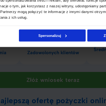
do spersonalizowania treści i reklam, aby oferować funkcje sp
ormacje o tym, jak korzystasz z naszej witryny, udostępniamy p
Partnerzy mogą połączyć te informacje z innymi danymi otrzym
czbach
nia z ich usług.
Spersonalizuj
Z
250 000 +
Średn
nia
Zadowolonych klientów
Złóż wniosek teraz
ajlepszą ofertę pożyczki onli