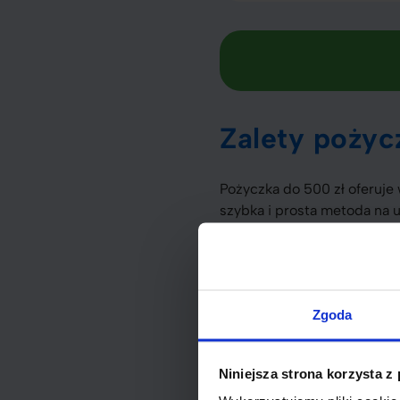
Zalety pożyc
Pożyczka do 500 zł oferuje
szybka i prosta metoda na 
nagłe wydatki, do których 
Szybki dostęp do gotówki
Brak skomplikowanych for
Zgoda
Elastyczne warunki spłat
klienta.
Niniejsza strona korzysta z
Decyzja o pożyczce
powinna