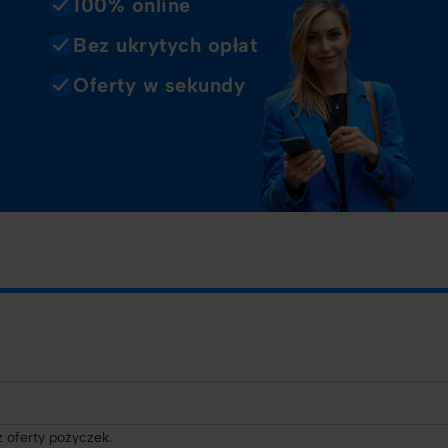
100% online
Bez ukrytych opłat
Oferty w sekundy
 oferty pożyczek.