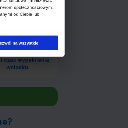
ołecznościowe i analizować
artnerom społecznościowym,
anymi od Ciebie lub
5min
ezwól na wszystkie
i czas wypełnienia
wniosku
ne?