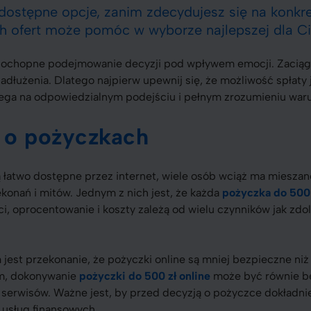
dostępne opcje, zanim zdecydujesz się na konkr
h ofert może pomóc w wyborze najlepszej dla Ci
pochopne podejmowanie decyzji pod wpływem emocji. Zaciąg
adłużenia. Dlatego najpierw upewnij się, że możliwość spłaty j
ega na odpowiedzialnym podejściu i pełnym zrozumieniu war
y o pożyczkach
 łatwo dostępne przez internet, wiele osób wciąż ma mieszane
ekonań i mitów. Jednym z nich jest, że każda
pożyczka do 500 
i, oprocentowanie i koszty zależą od wielu czynników jak zdo
st przekonanie, że pożyczki online są mniej bezpieczne niż 
m, dokonywanie
pożyczki do 500 zł online
może być równie b
 serwisów. Ważne jest, by przed decyzją o pożyczce dokładnie
 usług finansowych.