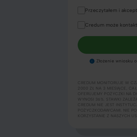
Przeczytałem i akcep
Credum może kontakt
Złożenie wniosku o 
i
CREDUM MONITORUJE W CZ
2000 ZŁ NA 3 MIESIĄCE, CA
OFERUJEMY POŻYCZKI NA DO
WYNOSI 36%. STAWKI ZALEŻ
CREDUM NIE JEST INSTYTU
POŻYCZKODAWCAMI. NIE PO
KORZYSTANIE Z NASZYCH U