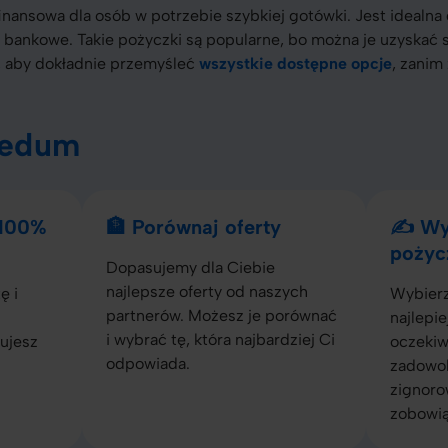
nansowa dla osób w potrzebie szybkiej gotówki. Jest idealna 
 bankowe. Takie pożyczki są popularne, bo można je uzyskać 
, aby dokładnie przemyśleć
wszystkie dostępne opcje
, zanim
redum
 100%
🏦 Porównaj oferty
✍️ Wy
pożyc
Dopasujemy dla Ciebie
najlepsze oferty od naszych
ę i
Wybierz
partnerów. Możesz je porównać
najlepie
i wybrać tę, która najbardziej Ci
ujesz
oczekiwa
odpowiada.
zadowol
zignoro
zobowią