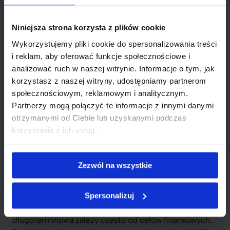
kilku minut. Następnie wprowadzasz wymagane dane i
przesyłasz dokumenty. Chociaż procesy te są
Niniejsza strona korzysta z plików cookie
intuicyjne, należy zachować ostrożność. Zawsze
Wykorzystujemy pliki cookie do spersonalizowania treści
upewnij się, że korzystasz z zaufanych stron, aby
i reklam, aby oferować funkcje społecznościowe i
uniknąć potencjalnych zagrożeń.
analizować ruch w naszej witrynie. Informacje o tym, jak
korzystasz z naszej witryny, udostępniamy partnerom
Nie spiesz się, porównaj różne
społecznościowym, reklamowym i analitycznym.
oferty i dokładnie analizuj warunki
Partnerzy mogą połączyć te informacje z innymi danymi
przed podjęciem decyzji o złożeniu
otrzymanymi od Ciebie lub uzyskanymi podczas
wniosku.
korzystania z ich usług.
Różnice między pożyczką
krótkoterminową a
Zezwól na wszystkie
długoterminową
Spersonalizuj
Wybór między pożyczką krótkoterminową a
długoterminową zależy często od celów finansowych.