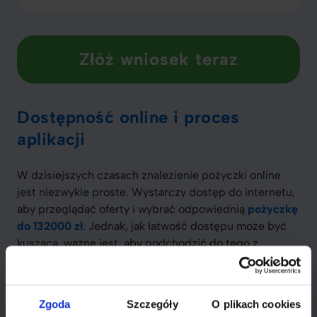
Złóż wniosek teraz
Dostępność online i proces
aplikacji
W dzisiejszych czasach znalezienie pożyczki online
jest niezwykle proste. Wystarczy dostęp do internetu,
aby przeglądać oferty i wybrać odpowiednią
pożyczkę
do 132000 zł
. Jednak, jak łatwość dostępu może być
kusząca, ważne jest, aby podchodzić do tego z
rozwagą.
Proces aplikacji online zazwyczaj składa się z kilku
Zgoda
Szczegóły
O plikach cookies
prostych kroków. Wypełnienie formularza to kwestia