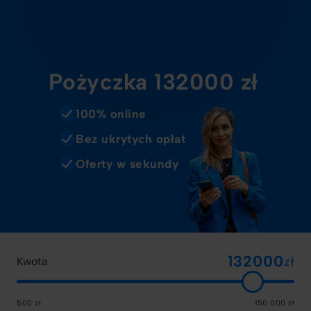
Pożyczka 132000 zł
100% online
Bez ukrytych opłat
Oferty w sekundy
zł
Kwota
500 zł
150 000 zł