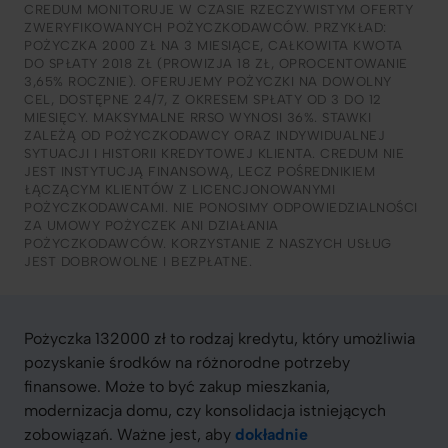
CREDUM MONITORUJE W CZASIE RZECZYWISTYM OFERTY
ZWERYFIKOWANYCH POŻYCZKODAWCÓW. PRZYKŁAD:
POŻYCZKA 2000 ZŁ NA 3 MIESIĄCE, CAŁKOWITA KWOTA
DO SPŁATY 2018 ZŁ (PROWIZJA 18 ZŁ, OPROCENTOWANIE
3,65% ROCZNIE). OFERUJEMY POŻYCZKI NA DOWOLNY
CEL, DOSTĘPNE 24/7, Z OKRESEM SPŁATY OD 3 DO 12
MIESIĘCY. MAKSYMALNE RRSO WYNOSI 36%. STAWKI
ZALEŻĄ OD POŻYCZKODAWCY ORAZ INDYWIDUALNEJ
SYTUACJI I HISTORII KREDYTOWEJ KLIENTA. CREDUM NIE
JEST INSTYTUCJĄ FINANSOWĄ, LECZ POŚREDNIKIEM
ŁĄCZĄCYM KLIENTÓW Z LICENCJONOWANYMI
POŻYCZKODAWCAMI. NIE PONOSIMY ODPOWIEDZIALNOŚCI
ZA UMOWY POŻYCZEK ANI DZIAŁANIA
POŻYCZKODAWCÓW. KORZYSTANIE Z NASZYCH USŁUG
JEST DOBROWOLNE I BEZPŁATNE.
Pożyczka 132000 zł to rodzaj kredytu, który umożliwia
pozyskanie środków na różnorodne potrzeby
finansowe. Może to być zakup mieszkania,
modernizacja domu, czy konsolidacja istniejących
zobowiązań. Ważne jest, aby
dokładnie