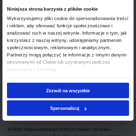
Porównanie ofert różnych banków
może pomóc znaleźć korzystniejsze
Niniejsza strona korzysta z plików cookie
warunki i zaoszczędzić pieniądze.
Wykorzystujemy pliki cookie do spersonalizowania treści
Zwróć uwagę na oprocentowanie i
i reklam, aby oferować funkcje społecznościowe i
ewentualne dodatkowe opłaty.
analizować ruch w naszej witrynie. Informacje o tym, jak
korzystasz z naszej witryny, udostępniamy partnerom
Kolejnym krokiem jest analiza swojej zdolności
społecznościowym, reklamowym i analitycznym.
kredytowej. Przemyśl, czy będziesz w stanie
Partnerzy mogą połączyć te informacje z innymi danymi
regularnie spłacać raty. Zagłębiając się w umowy,
otrzymanymi od Ciebie lub uzyskanymi podczas
zwróć uwagę, czy istnieją ukryte opłaty czy niski okres
korzystania z ich usług.
obowiązywania promocji.
Staranność w doborze
kredytu to inwestycja w stabilność finansową.
Dzięki
temu unikniesz problemów w przyszłości i
Zezwól na wszystkie
zabezpieczysz swoją sytuację finansową.
Spersonalizuj
Różne rodzaje kredytów
Wybór odpowiedniego kredytu zależy od wielu