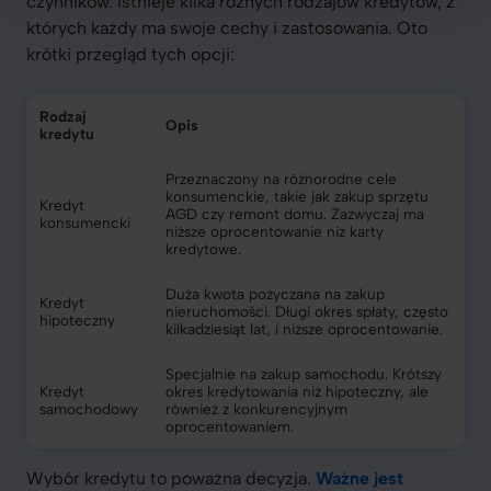
czynników. Istnieje kilka różnych rodzajów kredytów, z
których każdy ma swoje cechy i zastosowania. Oto
krótki przegląd tych opcji:
Rodzaj
Opis
kredytu
Przeznaczony na różnorodne cele
konsumenckie, takie jak zakup sprzętu
Kredyt
AGD czy remont domu. Zazwyczaj ma
konsumencki
niższe oprocentowanie niż karty
kredytowe.
Duża kwota pożyczana na zakup
Kredyt
nieruchomości. Długi okres spłaty, często
hipoteczny
kilkadziesiąt lat, i niższe oprocentowanie.
Specjalnie na zakup samochodu. Krótszy
Kredyt
okres kredytowania niż hipoteczny, ale
samochodowy
również z konkurencyjnym
oprocentowaniem.
Wybór kredytu to poważna decyzja.
Ważne jest