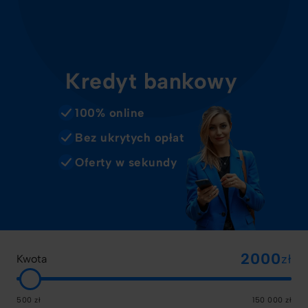
Kredyt bankowy
100% online
Bez ukrytych opłat
Oferty w sekundy
zł
Kwota
500 zł
150 000 zł