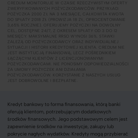
CREDUM MONITORUJE W CZASIE RZECZYWISTYM OFERTY
ZWERYFIKOWANYCH POŻYCZKODAWCÓW. PRZYKŁAD:
POŻYCZKA 2000 ZŁ NA 3 MIESIĄCE, CAŁKOWITA KWOTA
DO SPŁATY 2018 ZŁ (PROWIZJA 18 ZŁ, OPROCENTOWANIE
3,65% ROCZNIE). OFERUJEMY POŻYCZKI NA DOWOLNY
CEL, DOSTĘPNE 24/7, Z OKRESEM SPŁATY OD 3 DO 12
MIESIĘCY. MAKSYMALNE RRSO WYNOSI 36%. STAWKI
ZALEŻĄ OD POŻYCZKODAWCY ORAZ INDYWIDUALNEJ
SYTUACJI I HISTORII KREDYTOWEJ KLIENTA. CREDUM NIE
JEST INSTYTUCJĄ FINANSOWĄ, LECZ POŚREDNIKIEM
ŁĄCZĄCYM KLIENTÓW Z LICENCJONOWANYMI
POŻYCZKODAWCAMI. NIE PONOSIMY ODPOWIEDZIALNOŚCI
ZA UMOWY POŻYCZEK ANI DZIAŁANIA
POŻYCZKODAWCÓW. KORZYSTANIE Z NASZYCH USŁUG
JEST DOBROWOLNE I BEZPŁATNE.
Kredyt bankowy to forma finansowania, którą banki
oferują klientom, potrzebującym dodatkowych
środków finansowych. Jego podstawowym celem jest
zapewnienie środków na inwestycje, zakupy lub
pokrycie nagłych wydatków. Kredyty mogą przybierać