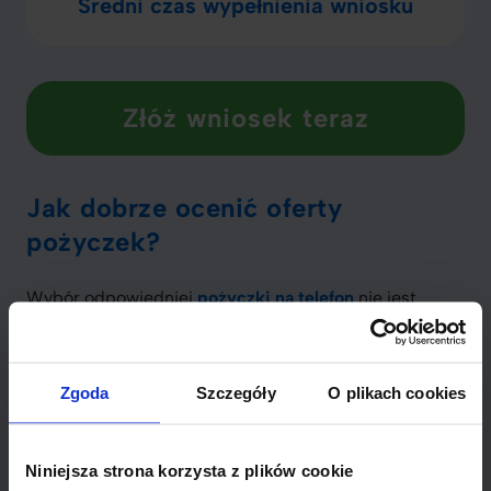
Średni czas wypełnienia wniosku
Złóż wniosek teraz
Jak dobrze ocenić oferty
pożyczek?
Wybór odpowiedniej
pożyczki na telefon
nie jest
prostym zadaniem. Ważne jest, aby dokładnie
rozważyć różne dostępne opcje. Porównanie kosztów i
warunków ofert to kluczowy krok. Zrozumienie takich
Zgoda
Szczegóły
O plikach cookies
elementów jak RRSO, czyli Rzeczywista Roczna Stopa
Oprocentowania, pomoże Ci lepiej ocenić, ile
ostatecznie zapłacisz za pożyczkę.
Niniejsza strona korzysta z plików cookie