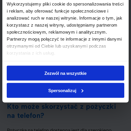
Wykorzystujemy pliki cookie do spersonalizowania treści
Pamiętaj: nie każda pożyczka na
i reklam, aby oferować funkcje społecznościowe i
telefon jest taka sama. Analizuj
analizować ruch w naszej witrynie. Informacje o tym, jak
oferty uważnie, bo później możesz
korzystasz z naszej witryny, udostępniamy partnerom
mieć problem z nagłymi wydatkami.
społecznościowym, reklamowym i analitycznym.
Partnerzy mogą połączyć te informacje z innymi danymi
Kiedy już masz przed sobą kilka ofert, zwróć uwagę na
otrzymanymi od Ciebie lub uzyskanymi podczas
dodatkowe opłaty, takie jak prowizje czy kary za
korzystania z ich usług.
opóźnienia w spłacie. Warto także sprawdzić, czy są
dostępne opcje wcześniejszej spłaty bez
dodatkowych kosztów. Przed podjęciem decyzji
Zezwól na wszystkie
przemyśl, jakie terminy spłaty są dla Ciebie
najwygodniejsze i jakie miesięczne raty będziesz w
Spersonalizuj
stanie regularnie uiszczać.
Kto może skorzystać z pożyczki
na telefon?
Pożyczka na telefon dostępna jest dla szerokiego