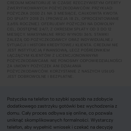
CREDUM MONITORUJE W CZASIE RZECZYWISTYM OFERTY
ZWERYFIKOWANYCH POŻYCZKODAWCÓW. PRZYKŁAD:
POŻYCZKA 2000 ZŁ NA 3 MIESIĄCE, CAŁKOWITA KWOTA
DO SPŁATY 2018 ZŁ (PROWIZJA 18 ZŁ, OPROCENTOWANIE
3,65% ROCZNIE). OFERUJEMY POŻYCZKI NA DOWOLNY
CEL, DOSTĘPNE 24/7, Z OKRESEM SPŁATY OD 3 DO 12
MIESIĘCY. MAKSYMALNE RRSO WYNOSI 36%. STAWKI
ZALEŻĄ OD POŻYCZKODAWCY ORAZ INDYWIDUALNEJ
SYTUACJI I HISTORII KREDYTOWEJ KLIENTA. CREDUM NIE
JEST INSTYTUCJĄ FINANSOWĄ, LECZ POŚREDNIKIEM
ŁĄCZĄCYM KLIENTÓW Z LICENCJONOWANYMI
POŻYCZKODAWCAMI. NIE PONOSIMY ODPOWIEDZIALNOŚCI
ZA UMOWY POŻYCZEK ANI DZIAŁANIA
POŻYCZKODAWCÓW. KORZYSTANIE Z NASZYCH USŁUG
JEST DOBROWOLNE I BEZPŁATNE.
Pożyczka na telefon to szybki sposób na zdobycie
dodatkowego zastrzyku gotówki bez wychodzenia z
domu. Cały proces odbywa się online, co pozwala
uniknąć skomplikowanych formalności. Wystarczy
telefon, aby wypełnić wniosek i czekać na decyzję