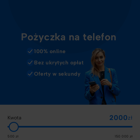
Pożyczka na telefon
100% online
Bez ukrytych opłat
Oferty w sekundy
zł
Kwota
500 zł
150 000 zł