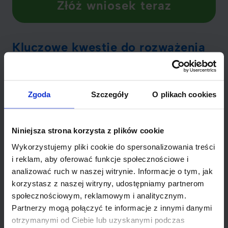
Złóż wniosek teraz
Kluczowe kwestie do rozważenia
przed pożyczką
Zanim zdecydujesz się na
pożyczkę 9000 zł
, musisz
Zgoda
Szczegóły
O plikach cookies
wziąć pod uwagę kilka istotnych kwestii. Ważne jest,
aby zrozumieć, jakie są warunki spłaty oraz
wiarygodność pożyczkodawcy. Równie istotne jest,
Niniejsza strona korzysta z plików cookie
aby przyjrzeć się oprocentowaniu, które może
Wykorzystujemy pliki cookie do spersonalizowania treści
znacząco wpłynąć na całkowity koszt pożyczki.
i reklam, aby oferować funkcje społecznościowe i
analizować ruch w naszej witrynie. Informacje o tym, jak
Oprocentowanie: Im niższe, tym lepiej.
korzystasz z naszej witryny, udostępniamy partnerom
Terminy spłaty: Krótki czy długi okres, co bardziej
społecznościowym, reklamowym i analitycznym.
pasuje do twojej sytuacji?
Partnerzy mogą połączyć te informacje z innymi danymi
Wiarygodność pożyczkodawcy: Wybierz firmę z
otrzymanymi od Ciebie lub uzyskanymi podczas