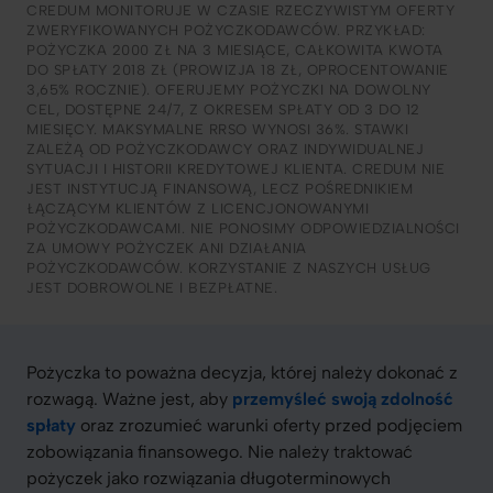
CREDUM MONITORUJE W CZASIE RZECZYWISTYM OFERTY
ZWERYFIKOWANYCH POŻYCZKODAWCÓW. PRZYKŁAD:
POŻYCZKA 2000 ZŁ NA 3 MIESIĄCE, CAŁKOWITA KWOTA
DO SPŁATY 2018 ZŁ (PROWIZJA 18 ZŁ, OPROCENTOWANIE
3,65% ROCZNIE). OFERUJEMY POŻYCZKI NA DOWOLNY
CEL, DOSTĘPNE 24/7, Z OKRESEM SPŁATY OD 3 DO 12
MIESIĘCY. MAKSYMALNE RRSO WYNOSI 36%. STAWKI
ZALEŻĄ OD POŻYCZKODAWCY ORAZ INDYWIDUALNEJ
SYTUACJI I HISTORII KREDYTOWEJ KLIENTA. CREDUM NIE
JEST INSTYTUCJĄ FINANSOWĄ, LECZ POŚREDNIKIEM
ŁĄCZĄCYM KLIENTÓW Z LICENCJONOWANYMI
POŻYCZKODAWCAMI. NIE PONOSIMY ODPOWIEDZIALNOŚCI
ZA UMOWY POŻYCZEK ANI DZIAŁANIA
POŻYCZKODAWCÓW. KORZYSTANIE Z NASZYCH USŁUG
JEST DOBROWOLNE I BEZPŁATNE.
Pożyczka to poważna decyzja, której należy dokonać z
rozwagą. Ważne jest, aby
przemyśleć swoją zdolność
spłaty
oraz zrozumieć warunki oferty przed podjęciem
zobowiązania finansowego. Nie należy traktować
pożyczek jako rozwiązania długoterminowych