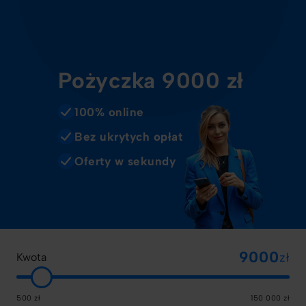
Pożyczka 9000 zł
100% online
Bez ukrytych opłat
Oferty w sekundy
zł
Kwota
500 zł
150 000 zł