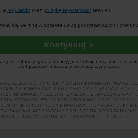
uję
regulamin
oraz
politykę prywatności
serwisu.
wać się ze mną w sprawie usług porównawczych i produkt
Kontynuuj »
kę nie zobowiązuje Cię do przyjęcia żadnej oferty. Jeśli nie jes
ofert pożyczek, możesz je po prostu zignorować.
ZASIE RZECZYWISTYM OFERTY ZWERYFIKOWANYCH POŻYCZKOD
ESIĄCE, CAŁKOWITA KWOTA DO SPŁATY 2018 ZŁ (PROWIZJA 18 Z
CZKI NA DOWOLNY CEL, DOSTĘPNE 24/7, Z OKRESEM SPŁATY OD
36%. STAWKI ZALEŻĄ OD POŻYCZKODAWCY ORAZ INDYWIDUALNE
DUM NIE JEST INSTYTUCJĄ FINANSOWĄ, LECZ POŚREDNIKIEM 
ZKODAWCAMI. NIE PONOSIMY ODPOWIEDZIALNOŚCI ZA UMOWY P
TANIE Z NASZYCH USŁUG JEST DOBROWOLNE I BEZPŁATNE.