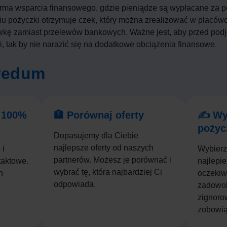
orma wsparcia finansowego, gdzie pieniądze są wypłacane za 
iu pożyczki otrzymuje czek, który można zrealizować w placówc
ówkę zamiast przelewów bankowych. Ważne jest, aby przed pod
i, tak by nie narazić się na dodatkowe obciążenia finansowe.
Credum
w 100%
🏦 Porównaj oferty
✍️ Wy
pożyc
Dopasujemy dla Ciebie
najlepsze oferty od naszych
 i
Wybierz
partnerów. Możesz je porównać i
taktowe.
najlepie
wybrać tę, która najbardziej Ci
h
oczekiwa
odpowiada.
zadowol
zignoro
zobowią