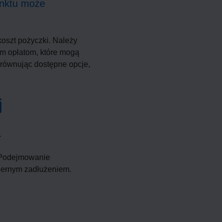
unktu może
oszt pożyczki. Należy
ym opłatom, które mogą
orównując dostępne opcje,
j
.
. Podejmowanie
ernym zadłużeniem.