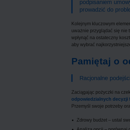
podpisaniem umowy.
prowadzić do probl
Kolejnym kluczowym element
uważnie przyglądać się nie 
wpłynąć na ostateczny kosz
aby wybrać najkorzystniejsz
Pamiętaj o o
Racjonalne podejści
Zaciągając pożyczki na cze
odpowiedzialnych decyzji
Przemyśl swoje potrzeby ora
Zdrowy budżet – ustal swo
Analiza opcji – porównaj 