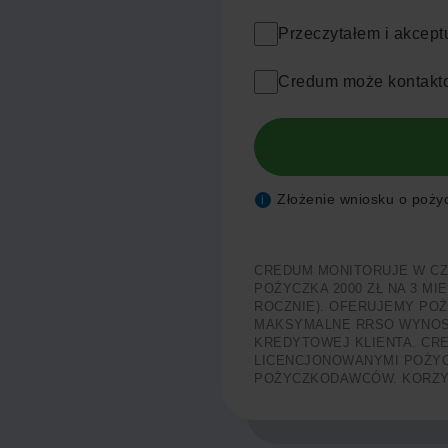
Przeczytałem i akcept
Credum może kontakto
Złożenie wniosku o pożycz
i
CREDUM MONITORUJE W C
POŻYCZKA 2000 ZŁ NA 3 MI
ROCZNIE). OFERUJEMY POŻY
MAKSYMALNE RRSO WYNOSI 
KREDYTOWEJ KLIENTA. CRE
LICENCJONOWANYMI POŻYC
POŻYCZKODAWCÓW. KORZYS