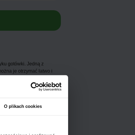
yku gotówki. Jedną z
można je otrzymać łatwo i
plikowany niż w przypadku
 być
wyższe koszty
O plikach cookies
wotowe mogą być niższe niż w