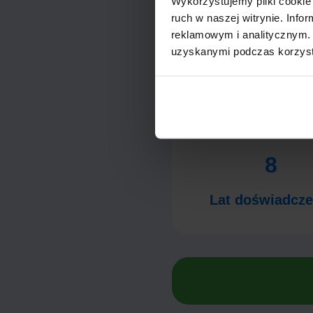
Wykorzystujemy pliki cookie 
Potencjalnie wyższe opłat
ruch w naszej witrynie. Inf
Szybka procedura otrzym
reklamowym i analitycznym. 
uzyskanymi podczas korzysta
Niskie limity kwotowe
Credum w li
8
Lat doświadcze