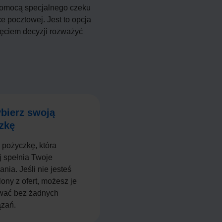
pomocą specjalnego czeku
e pocztowej. Jest to opcja
jęciem decyzji rozważyć
bierz swoją
zkę
 pożyczkę, która
j spełnia Twoje
nia. Jeśli nie jesteś
ony z ofert, możesz je
wać bez żadnych
zań.