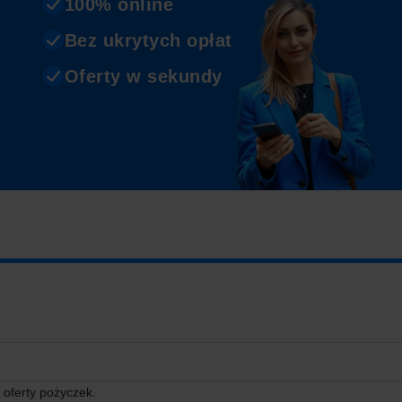
100% online
Bez ukrytych opłat
Oferty w sekundy
 oferty pożyczek.