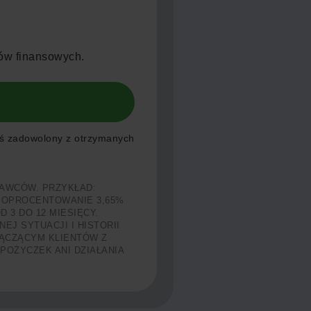
ów finansowych.
teś zadowolony z otrzymanych
AWCÓW. PRZYKŁAD:
Ł, OPROCENTOWANIE 3,65%
 3 DO 12 MIESIĘCY.
J SYTUACJI I HISTORII
ŁĄCZĄCYM KLIENTÓW Z
OŻYCZEK ANI DZIAŁANIA