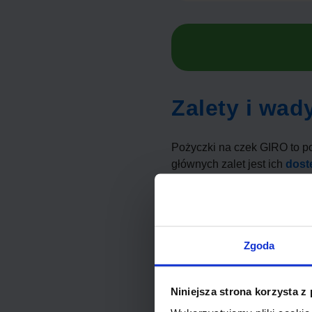
Zalety i wa
Pożyczki na czek GIRO to po
głównych zalet jest ich
dost
szybko w wyznaczonych punk
tradycyjnych pożyczek.
Jednak, jak wszystko, ten 
Zgoda
związane z obsługą pożycz
innych formach pożyczek, co
Niniejsza strona korzysta z
Łatwość dostępu do środ