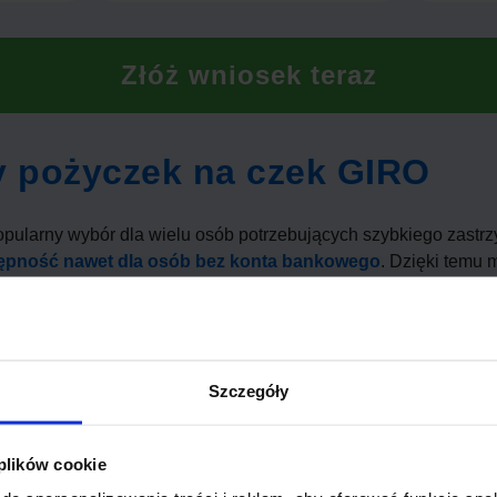
Złóż wniosek teraz
dy pożyczek na czek GIRO
pularny wybór dla wielu osób potrzebujących szybkiego zastrz
ępność nawet dla osób bez konta bankowego
. Dzięki temu 
tach. Co ważne, proces wnioskowania jest często mniej skom
rodzaj finansowania ma również swoje wady. Jedną z nich mogą
Szczegóły
ki
, szczególnie jeśli spóźnimy się z jej spłatą. Także limity k
 dla niektórych może stanowić ograniczenie.
 plików cookie
ków bez konta bankowego