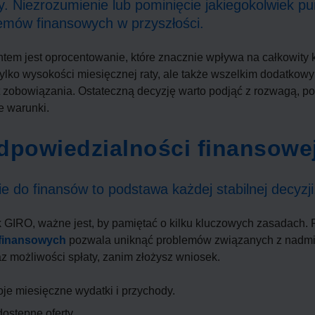
 Niezrozumienie lub pominięcie jakiegokolwiek p
emów finansowych w przyszłości.
em jest oprocentowanie, które znacznie wpływa na całkowity k
tylko wysokości miesięcznej raty, ale także wszelkim dodatkow
t zobowiązania. Ostateczną decyzję warto podjąć z rozwagą, p
e warunki.
dpowiedzialności finansowe
e do finansów to podstawa każdej stabilnej decyzji
k GIRO, ważne jest, by pamiętać o kilku kluczowych zasadach
 finansowych
pozwala uniknąć problemów związanych z nadmi
z możliwości spłaty, zanim złożysz wniosek.
je miesięczne wydatki i przychody.
dostępne oferty.