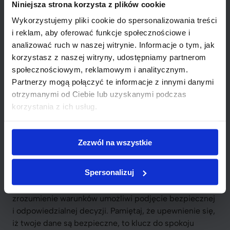
Niniejsza strona korzysta z plików cookie
wiarygodność pożyczkodawców.
Dokładne
prześledzenie warunków i oprocentowania jest
Wykorzystujemy pliki cookie do spersonalizowania treści
kluczem
do podjęcia właściwej decyzji finansowej.
i reklam, aby oferować funkcje społecznościowe i
analizować ruch w naszej witrynie. Informacje o tym, jak
„Podejmowanie pochopnych decyzji
korzystasz z naszej witryny, udostępniamy partnerom
finansowych może prowadzić do
społecznościowym, reklamowym i analitycznym.
Partnerzy mogą połączyć te informacje z innymi danymi
problemów w przyszłości. Przemyśl
otrzymanymi od Ciebie lub uzyskanymi podczas
dokładnie swoje możliwości i
korzystania z ich usług.
potrzeby, zanim podpiszesz
umowę.”
Zezwól na wszystkie
Dla wielu osób pożyczki bez baz wydają się szybkim
rozwiązaniem. Ważne jest jednak, aby nie dać się
Spersonalizuj
zwieść pierwszemu wrażeniu. Dokładne
przeanalizowanie wszystkich dostępnych opcji oraz
zrozumienie warunków umożliwi podjęcie bezpiecznej
i odpowiedzialnej decyzji. Pamiętaj, że upewnienie się,
iż twoje dane są bezpieczne, to klucz do spokoju