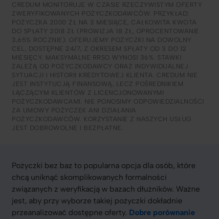
CREDUM MONITORUJE W CZASIE RZECZYWISTYM OFERTY
ZWERYFIKOWANYCH POŻYCZKODAWCÓW. PRZYKŁAD:
POŻYCZKA 2000 ZŁ NA 3 MIESIĄCE, CAŁKOWITA KWOTA
DO SPŁATY 2018 ZŁ (PROWIZJA 18 ZŁ, OPROCENTOWANIE
3,65% ROCZNIE). OFERUJEMY POŻYCZKI NA DOWOLNY
CEL, DOSTĘPNE 24/7, Z OKRESEM SPŁATY OD 3 DO 12
MIESIĘCY. MAKSYMALNE RRSO WYNOSI 36%. STAWKI
ZALEŻĄ OD POŻYCZKODAWCY ORAZ INDYWIDUALNEJ
SYTUACJI I HISTORII KREDYTOWEJ KLIENTA. CREDUM NIE
JEST INSTYTUCJĄ FINANSOWĄ, LECZ POŚREDNIKIEM
ŁĄCZĄCYM KLIENTÓW Z LICENCJONOWANYMI
POŻYCZKODAWCAMI. NIE PONOSIMY ODPOWIEDZIALNOŚCI
ZA UMOWY POŻYCZEK ANI DZIAŁANIA
POŻYCZKODAWCÓW. KORZYSTANIE Z NASZYCH USŁUG
JEST DOBROWOLNE I BEZPŁATNE.
Pożyczki bez baz to popularna opcja dla osób, które
chcą uniknąć skomplikowanych formalności
związanych z weryfikacją w bazach dłużników. Ważne
jest, aby przy wyborze takiej pożyczki dokładnie
przeanalizować dostępne oferty.
Dobre porównanie