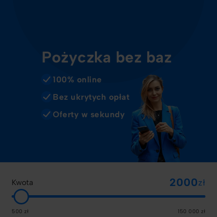
Pożyczka bez baz
100% online
Bez ukrytych opłat
Oferty w sekundy
zł
Kwota
500 zł
150 000 zł