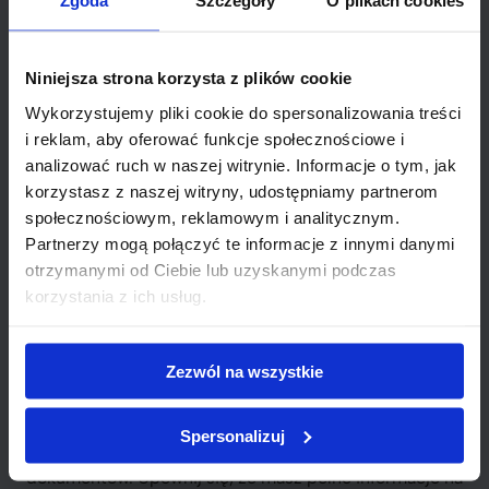
Zgoda
Szczegóły
O plikach cookies
kosztów inwestycji, co istotnie
obniża ryzyko finansowe.
Niniejsza strona korzysta z plików cookie
Procedura ubiegania się o kredyt technologiczny
Wykorzystujemy pliki cookie do spersonalizowania treści
wymaga zazwyczaj przedstawienia szczegółowego
i reklam, aby oferować funkcje społecznościowe i
biznesplanu i oceny ryzyka. Ważne jest, aby firma
analizować ruch w naszej witrynie. Informacje o tym, jak
dokładnie przeanalizowała i przedstawiła swoje
korzystasz z naszej witryny, udostępniamy partnerom
potrzeby, co umożliwi uzyskanie jak
społecznościowym, reklamowym i analitycznym.
najkorzystniejszych warunków.
Partnerzy mogą połączyć te informacje z innymi danymi
otrzymanymi od Ciebie lub uzyskanymi podczas
Procedura ubiegania się o kredyt
korzystania z ich usług.
technologiczny
Zezwól na wszystkie
Wnioskowanie o kredyt technologiczny jest procesem,
który można podzielić na kilka
kluczowych kroków
.
Przede wszystkim, ważne jest dokładne zrozumienie
Spersonalizuj
wymagań kredytodawcy oraz zebranie potrzebnych
dokumentów. Upewnij się, że masz pełne informacje na