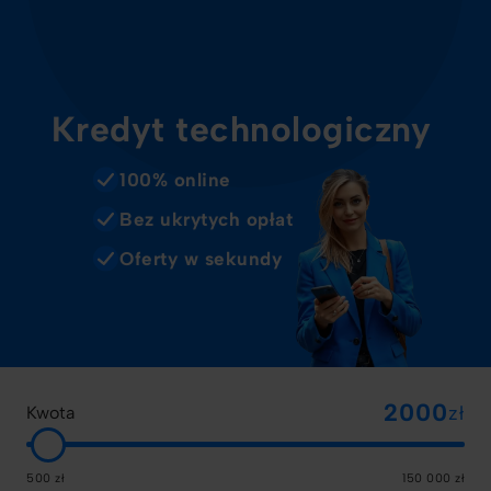
Kredyt technologiczny
100% online
Bez ukrytych opłat
Oferty w sekundy
zł
Kwota
500 zł
150 000 zł