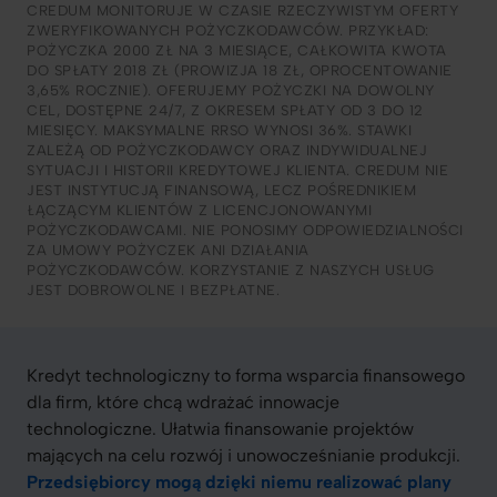
CREDUM MONITORUJE W CZASIE RZECZYWISTYM OFERTY
ZWERYFIKOWANYCH POŻYCZKODAWCÓW. PRZYKŁAD:
POŻYCZKA 2000 ZŁ NA 3 MIESIĄCE, CAŁKOWITA KWOTA
DO SPŁATY 2018 ZŁ (PROWIZJA 18 ZŁ, OPROCENTOWANIE
3,65% ROCZNIE). OFERUJEMY POŻYCZKI NA DOWOLNY
CEL, DOSTĘPNE 24/7, Z OKRESEM SPŁATY OD 3 DO 12
MIESIĘCY. MAKSYMALNE RRSO WYNOSI 36%. STAWKI
ZALEŻĄ OD POŻYCZKODAWCY ORAZ INDYWIDUALNEJ
SYTUACJI I HISTORII KREDYTOWEJ KLIENTA. CREDUM NIE
JEST INSTYTUCJĄ FINANSOWĄ, LECZ POŚREDNIKIEM
ŁĄCZĄCYM KLIENTÓW Z LICENCJONOWANYMI
POŻYCZKODAWCAMI. NIE PONOSIMY ODPOWIEDZIALNOŚCI
ZA UMOWY POŻYCZEK ANI DZIAŁANIA
POŻYCZKODAWCÓW. KORZYSTANIE Z NASZYCH USŁUG
JEST DOBROWOLNE I BEZPŁATNE.
Kredyt technologiczny to forma wsparcia finansowego
dla firm, które chcą wdrażać innowacje
technologiczne. Ułatwia finansowanie projektów
mających na celu rozwój i unowocześnianie produkcji.
Przedsiębiorcy mogą dzięki niemu realizować plany