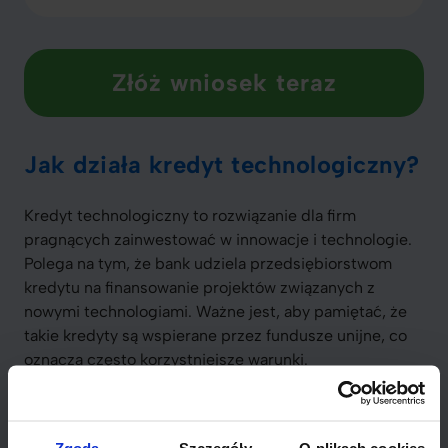
Złóż wniosek teraz
Jak działa kredyt technologiczny?
Kredyt technologiczny to rozwiązanie dla firm
pragnących zainwestować w innowacje i technologie.
Polega na tym, że bank udziela przedsiębiorstwom
kredytu na finansowanie projektów związanych z
nowymi technologiami. Ważne jest, aby pamiętać, że
takie kredyty są wspierane przez fundusze unijne, co
oznacza często korzystniejsze warunki.
Kredyt technologiczny pozwala na
uzyskanie częściowego zwrotu