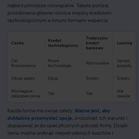
najkorzystniejsze rozwiązanie. Tabela poniżej
przedstawia główne różnice między kredytem
technologicznym a innymi formami wsparcia:
Tradycyjny
Kredyt
Cecha
kredyt
Leasing
technologiczny
bankowy
Cel
Nowe
Sprzęt,
Różnorodne
finansowania
technologie
pojazdy
Okres spłaty
Długi
Średni
Średni
Wymagane
Nie
Tak
Tak
zabezpieczenia
zawsze
Każda forma ma swoje zalety.
Ważne jest, aby
dokładnie przemyśleć opcje
, zrozumieć ich warunki i
dopasować je do specyficznych potrzeb firmy. Dzięki
temu można uniknąć niepotrzebnych kosztów i